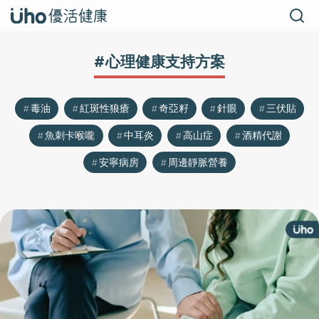
#心理健康支持方案
毒油
紅斑性狼瘡
奇亞籽
針眼
三伏貼
魚刺卡喉嚨
中耳炎
高山症
酒精代謝
安寧病房
周邊靜脈營養