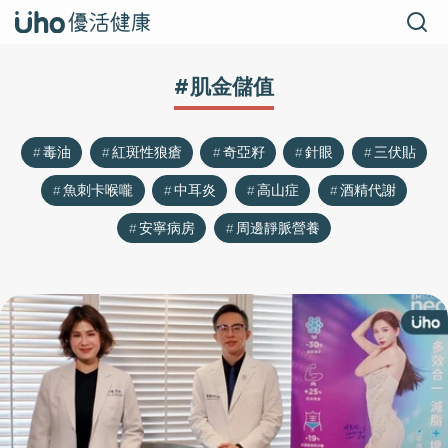
#肌金儲值
毒油
紅斑性狼瘡
奇亞籽
針眼
三伏貼
魚刺卡喉嚨
中耳炎
高山症
酒精代謝
安寧病房
周邊靜脈營養