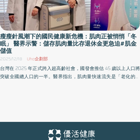
瘦瘦針風潮下的國民健康新危機：肌肉正被悄悄「冬
眠」 醫界示警：儲存肌肉量比存退休金更急迫#肌金
儲值
2025/12/18
Uho企劃部
台灣在 2025 年正式跨入超高齡社會，國發會推估 45 歲以上人口將
突破全國總人口的一半。醫界指出，肌肉量快速流失是「老化的隱
形殺手」，更是引爆糖尿病、三高等代謝疾病的核心因素。加上
GLP-1 減重藥物(俗稱「瘦瘦針」)風潮延燒，全民恐面臨「肌肉冬
眠、代謝下滑」的隱憂。 全球頂尖醫療設備集團 BTL(台灣比特樂)今
(17)日正式提出「肌金 儲值」策略，邀請越整合醫學院長陳君琳醫
師、甯寓美學院長鄭黃 中宇醫師共同呼籲：儲存肌肉量，遠比存退
休金更迫切。兩位醫師一致肯定，通過美國 FDA、歐盟 CE 與台灣
TFDA 三重醫療認證的 Emsculpt NEO(台灣中文名：熱磁減脂)，已從