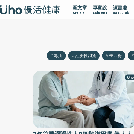
新文章
專家說
讀書趣
沾黏
守護腺在
疫情保衛戰
再生醫學
愛的未來視
Article
Columns
BookClub
毒油
紅斑性狼瘡
奇亞籽
7旬翁罹瀰漫性大B細胞淋巴瘤 義大大