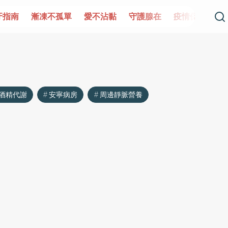
牙指南
漸凍不孤單
愛不沾黏
守護腺在
疫情保衛戰
酒精代謝
安寧病房
周邊靜脈營養