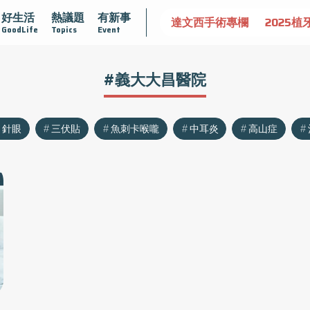
好生活
熱議題
有新事
認識攝護腺肥大
守護骨骼健康
達文西手術專欄
2025植
GoodLife
Topics
Event
#義大大昌醫院
針眼
三伏貼
魚刺卡喉嚨
中耳炎
高山症