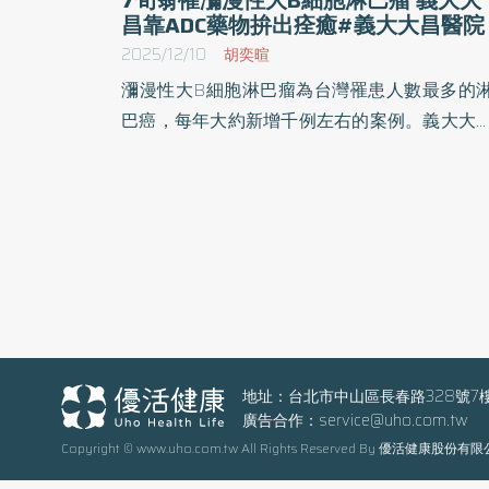
昌靠ADC藥物拚出痊癒#義大大昌醫院
2025/12/10
胡奕暄
瀰漫性大B細胞淋巴瘤為台灣罹患人數最多的
巴癌，每年大約新增千例左右的案例。義大大
醫院血液腫瘤科主任廖浚凱醫師表示，瀰漫性
B細胞淋巴瘤是有可能治癒的癌症，惟其惡性
高，進展快速，短時間內就會威脅病患性命，
須快速擬定治療方案，特別是第一線治療選擇
是搶得痊癒先機的重點。 此外，癌症罹患人數連
年破新高，台灣每年新增10多萬人罹癌，所幸
醫療進步下，癌症慢性病化已成趨勢，與癌共
成為癌友生活新常態。義大大昌醫院血液腫瘤
團隊，秉持癌症醫療可近性與在地化理念，讓
地址：台北市中山區長春路328號7
廣告合作：
service@uho.com.tw
雄市三民區附近民眾無須舟車勞頓，即能獲得
Copyright © www.uho.com.tw All Rights Reserved By 優活健康股份有
醫學中心同等級之就醫品質。 瀰漫性大B細胞淋
巴瘤爭取治癒先機關鍵–第一線治療如何評估