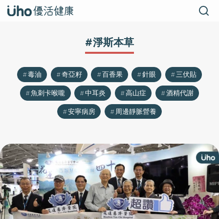
#淨斯本草
毒油
奇亞籽
百香果
針眼
三伏貼
魚刺卡喉嚨
中耳炎
高山症
酒精代謝
安寧病房
周邊靜脈營養