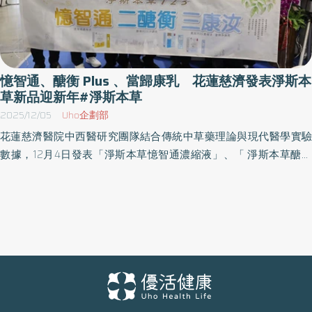
憶智通、醣衡 Plus 、當歸康乳 花蓮慈濟發表淨斯本
草新品迎新年#淨斯本草
2025/12/05
Uho企劃部
花蓮慈濟醫院中西醫研究團隊結合傳統中草藥理論與現代醫學實驗
數據，12月4日發表「淨斯本草憶智通濃縮液」、「 淨斯本草醣衡
Plus 沖調飲」、「 淨斯本草康汝當歸加強版濃縮液」，對於喜歡以
中草藥食補調節生理機能、強身的民眾來說，在日常生活中可即飲
之外，且方便攜帶。 花蓮慈濟醫院自2020年因應新冠肺炎疫情，研
發出淨斯本草飲後，與淨斯團隊展開的本草研究，連年推出新品，
包括「淨斯三寶」滴露、滾珠露與本草飲濃縮液，「淨斯三要」康
汝濃縮液、復華濃縮液、悅樂沖調飲，「淨斯三好」好醣、好智、
好明亮的醣衡沖調飲、活芯智濃縮液、明適沖調飲等，以及「淨斯
本草蔘耆力」、第二代「淨斯本草康汝加強版濃縮液」，除了滾珠