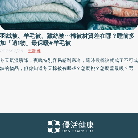
羽絨被、羊毛被、蠶絲被⋯棉被材質差在哪？睡前多
加「這1物」最保暖#羊毛被
2025/12/26
王韻雅
冬天氣溫驟降，夜晚特別容易感到寒冷，這時候棉被就成了不可或
缺的物品，但你知道冬天棉被有哪些？怎麼挑？怎麼蓋最暖？選對
棉被不僅能提升睡眠品質，也能有效禦寒，讓身體維持舒適溫度。
《優活健康網》整理冬天棉被的生活小知識，讓你在寒冬夜晚也能
享受溫暖好眠。