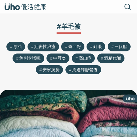
#羊毛被
毒油
紅斑性狼瘡
奇亞籽
針眼
三伏貼
魚刺卡喉嚨
中耳炎
高山症
酒精代謝
安寧病房
周邊靜脈營養