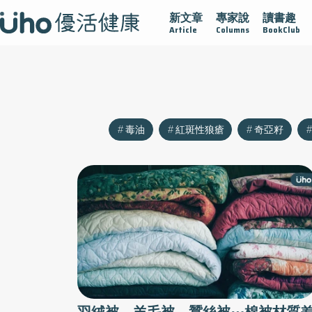
新文章
專家說
讀書趣
再生醫學
愛的未來視
認識攝護腺肥大
守護骨骼健康
Article
Columns
BookClub
毒油
紅斑性狼瘡
奇亞籽
羽絨被、羊毛被、蠶絲被⋯棉被材質