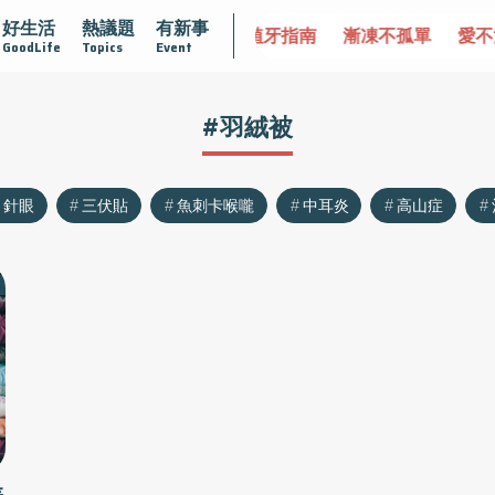
好生活
熱議題
有新事
達文西手術專欄
2025植牙指南
漸凍不孤單
愛不沾黏
GoodLife
Topics
Event
#羽絨被
針眼
三伏貼
魚刺卡喉嚨
中耳炎
高山症
差