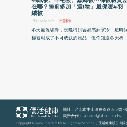
在哪？睡前多加「這1物」最保暖#羽
絨被
2025/12/26
王韻雅
冬天氣溫驟降，夜晚特別容易感到寒冷，這時
棉被就成了不可或缺的物品，但你知道冬天棉
有哪些？怎麼挑？怎麼蓋最暖？選對棉被不僅
提升睡眠品質，也能有效禦寒，讓身體維持舒
溫度。《優活健康網》整理冬天棉被的生活小
識，讓你在寒冬夜晚也能享受溫暖好眠。
地址：台北市中山區長春路328號7
廣告合作：
service@uho.com.tw
Copyright © www.uho.com.tw All Rights Reserved By 優活健康股份有