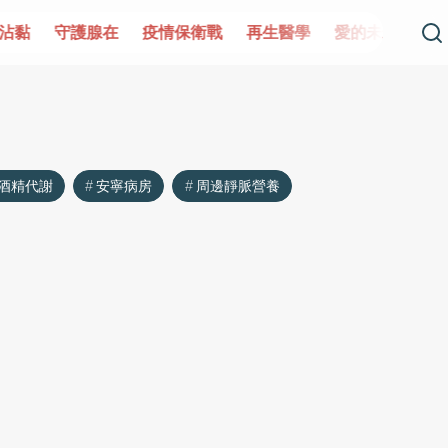
守護腺在
疫情保衛戰
再生醫學
愛的未來視
認識攝
酒精代謝
安寧病房
周邊靜脈營養