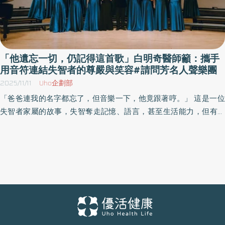
「他遺忘一切，仍記得這首歌」白明奇醫師籲：攜手
用音符連結失智者的尊嚴與笑容#請問芳名人聲樂團
2025/11/11
Uho企劃部
「爸爸連我的名字都忘了，但音樂一下，他竟跟著哼。」 這是一位
失智者家屬的故事，失智奪走記憶、語言，甚至生活能力，但有些
記憶藏在旋律裏，永遠不會被帶走。 全球失智患者突破5千萬 熱蘭
遮失智症協會攜手三大樂團奏響關懷樂章 熱蘭遮失智症協會將於
2025年12月6日（六）晚間7點30分，在成功大學光復校區成功廳
舉辦「【走過—風花雪月】二十一周年慈善音樂會」。活動邀請巴洛
克獨奏家樂團、請問芳名人聲樂團與山嵐合唱團同台演出，將古
典、阿卡貝拉、流行經典與合唱融合，用音符傳遞支持與理解。 全
球失智症患者約有5,500萬人，儼然成全球公衛危機，且每3秒就新
增1人。台灣同樣面臨挑戰，隨高齡化加速，失智症人口已逾30萬，