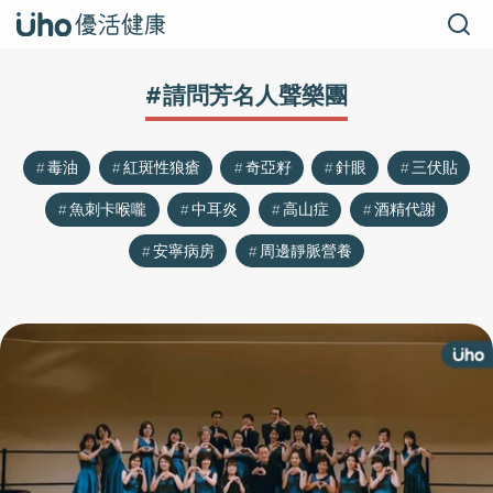
#請問芳名人聲樂團
毒油
紅斑性狼瘡
奇亞籽
針眼
三伏貼
魚刺卡喉嚨
中耳炎
高山症
酒精代謝
安寧病房
周邊靜脈營養