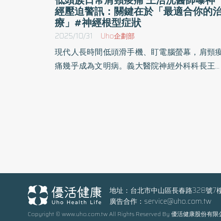
經壓迫警訊：關鍵在於「最適合你的
療」#神經根型症狀
2025/10/31
Uho企劃部
現代人長時間低頭滑手機、盯電腦螢幕，肩頸
痛幾乎成為文明病。義大醫院神經外科科長王
洸醫師指出，這些姿勢讓頸椎長期受力不均，
期可能造成椎間盤退化或突出，導致神經受
迫，出現「神經根型」或「脊髓型」症狀。若
忽不理，恐導致慢性疼痛、手腳麻木甚至永久
經損傷。 兩大症狀警訊：從痠痛到麻木都是神經
壓迫信號 王浩洸醫師說明，「神經根型症狀」是
椎間盤或骨刺壓迫到單側神經根造成，常見於
頭族或長時間辦公族。患者會感到單側肩頸、
臂麻木或刺痛，疼痛有時沿著手臂一路放射至
地址：台北市中山區長春路328號7
廣告合作：
service@uho.com.tw
指，甚至出現肌力下降。 若壓迫部位更靠近脊
Copyright © www.uho.com.tw All Rights Reserved By 優活健康股份有
髓，則屬「脊髓型症狀」。除了肩頸痛外，患