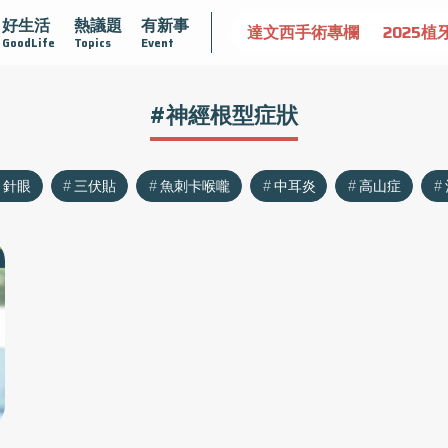
好生活
熱議題
有新事
認識攝護腺肥大
守護骨骼健康
達文西手術專欄
2025植
GoodLife
Topics
Event
#神經根型症狀
針眼
三伏貼
魚刺卡喉嚨
中耳炎
高山症