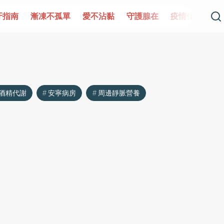
牙指南
漸凍不孤單
愛不沾黏
守護腺在
疫情保衛戰
酒精代謝
安寧病房
周邊靜脈營養