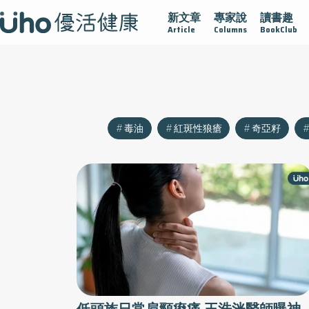
新文章
專家說
讀書趣
沾黏
守護腺在
疫情保衛戰
再生醫學
愛的未來視
Article
Columns
BookClub
毒油
紅斑性狼瘡
奇亞籽
低頭族日常肩頸痠痛 王浩洸醫師曝神