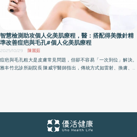
智慧檢測助攻個人化美肌療程，醫：搭配得美微針精
準改善痘疤與毛孔#個人化美肌療程
2025/10/29
陳麗茹
痘疤與毛孔粗大是皮膚常見問題，但卻不容易「一次到位」解決。
雅丰竹北診所副院長 陳威宇醫師指出，傳統方式如雷射、換膚、外
用酸類，有時受限於穿透深度或破壞範圍過廣，對深層凹疤或毛孔
的維持度不一定理想。他提到，年輕族群毛孔多與出油、先天條件
相關；年紀稍長者常見因膠原蛋白流失或紫外線破壞而出現的老化
型毛孔。痘疤治療則取決於疤痕型態，但大原則仍是「刺激膠原蛋
白再生」。因此，在追求細緻肌的過程中，找出根本性原因，搭配
個人化的治療設計已成為臨床趨勢。 得美微針是什麼？以可調式微
針啟動膠原新生的個人化治療 因應醫美走向「個人化治療」的趨
勢，「得美微針（Dermapen）」成為臨床常見的新型療程。 陳威