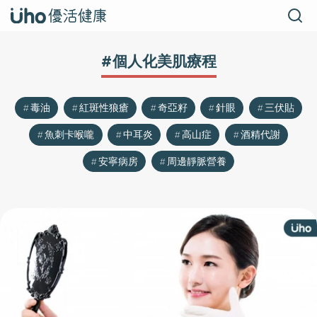
#個人化美肌療程
毒油
紅斑性狼瘡
奇亞籽
針眼
三伏貼
魚刺卡喉嚨
中耳炎
高山症
酒精代謝
安寧病房
周邊靜脈營養