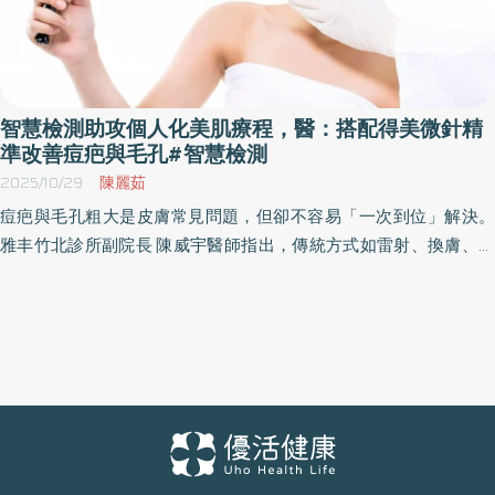
智慧檢測助攻個人化美肌療程，醫：搭配得美微針精
準改善痘疤與毛孔#智慧檢測
2025/10/29
陳麗茹
痘疤與毛孔粗大是皮膚常見問題，但卻不容易「一次到位」解決。
雅丰竹北診所副院長 陳威宇醫師指出，傳統方式如雷射、換膚、外
用酸類，有時受限於穿透深度或破壞範圍過廣，對深層凹疤或毛孔
的維持度不一定理想。他提到，年輕族群毛孔多與出油、先天條件
相關；年紀稍長者常見因膠原蛋白流失或紫外線破壞而出現的老化
型毛孔。痘疤治療則取決於疤痕型態，但大原則仍是「刺激膠原蛋
白再生」。因此，在追求細緻肌的過程中，找出根本性原因，搭配
個人化的治療設計已成為臨床趨勢。 得美微針是什麼？以可調式微
針啟動膠原新生的個人化治療 因應醫美走向「個人化治療」的趨
勢，「得美微針（Dermapen）」成為臨床常見的新型療程。 陳威