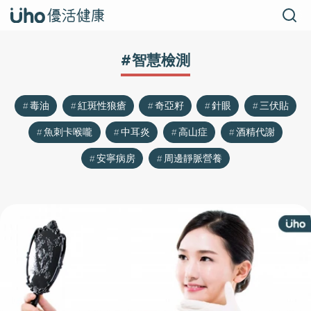
#智慧檢測
毒油
紅斑性狼瘡
奇亞籽
針眼
三伏貼
魚刺卡喉嚨
中耳炎
高山症
酒精代謝
安寧病房
周邊靜脈營養