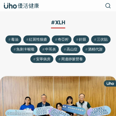
#XLH
毒油
紅斑性狼瘡
奇亞籽
針眼
三伏貼
魚刺卡喉嚨
中耳炎
高山症
酒精代謝
安寧病房
周邊靜脈營養