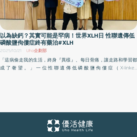
以為缺鈣？其實可能是罕病！世界XLH日 性聯遺傳低
磷酸鹽佝僂症終有藥治#XLH
2025/10/21
Uho企劃部
「這病偷走我的生活，終身『異樣』、每日骨痛，讓走路和學習都
成了奢望。」一位性聯遺傳低磷酸鹽佝僂症（X-linked
hypophosphatemia，簡稱XLH）病友聯誼會病友分享。為響應國
際XLH日，罕見疾病基金會與病友聯誼會於10月18日共同舉辦病友
聚會，邀請內分泌科、骨科以及牙科醫師與專家一起為這群「磷」
能量不足的病友發聲。 補鈣補磷無解的罕病 骨頭牙齒都變「海砂
屋」，好好吃口飯成奢望 若有骨質疏鬆，加強補鈣補磷可以緩解，
但對性聯遺傳低磷酸鹽佝僂症（XLH）患者而言，這些方法幾乎無
效。臺大醫院小兒內分泌科主治醫師童怡靖說明：「XLH不是單純的
營養缺乏，而是基因異常造成身體無法留住磷。這會讓骨骼發育不