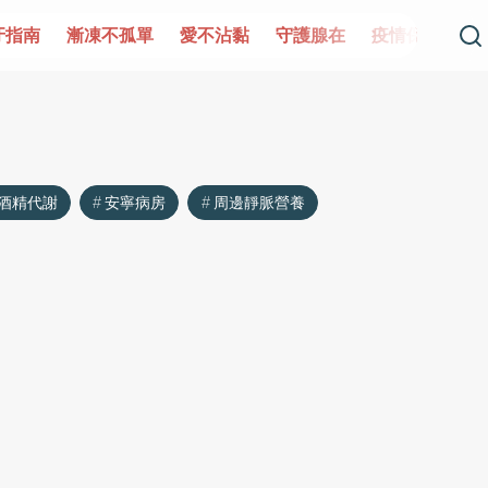
牙指南
漸凍不孤單
愛不沾黏
守護腺在
疫情保衛戰
酒精代謝
安寧病房
周邊靜脈營養