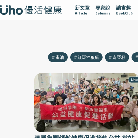
新文章
專家說
讀書趣
沾黏
守護腺在
疫情保衛戰
再生醫學
愛的未來視
Article
Columns
BookClub
毒油
紅斑性狼瘡
奇亞籽
連展集團領航健康促進接軌公益 首站