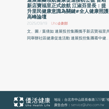
新店寶福里正式啟航 江淑芬里長：提
升里民健康意識為關鍵#全人健康照護
高峰論壇
2025/09/19
Uho企劃部
文、圖 / 葉倩如 連展投控集團攜手新店寶福里共
同舉辦社區健康促進活動 連展投控集團看中健康
促進與社區公益，並以健康永續ESG概念接軌
際，日前九月初，攜手新店寶福里深入在地社
公益，推廣社區健康促進，攜手新店區寶福里
於新店區七張里民中心舉辦社區健康促進活動
此次活動由連展集團全額贊助舉辦，並由全人
康照護高峰論壇執行團隊籌備執行。 活動現場安
排專業藥師與營養師的專題健康講座與營養保
諮詢，由連展志工協助所設置的免費健康檢
站，檢測項目包含代謝症候群檢測、肌少症風
地址：台北市中山區長春路328號7
廣告合作：
service@uho.com.tw
檢測、骨質密度檢測以及足弓足壓檢測，協助