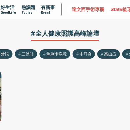
好生活
熱議題
有新事
認識攝護腺肥大
守護骨骼健康
達文西手術專欄
2025植
GoodLife
Topics
Event
#全人健康照護高峰論壇
針眼
三伏貼
魚刺卡喉嚨
中耳炎
高山症