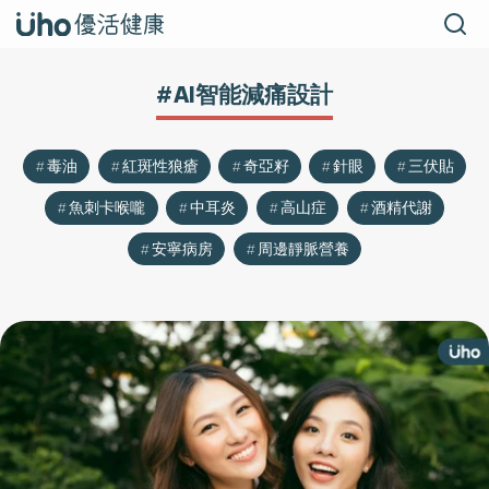
#AI智能減痛設計
毒油
紅斑性狼瘡
奇亞籽
針眼
三伏貼
魚刺卡喉嚨
中耳炎
高山症
酒精代謝
安寧病房
周邊靜脈營養