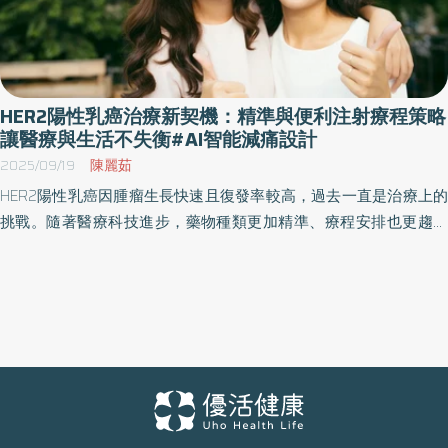
HER2陽性乳癌治療新契機：精準與便利注射療程策略
讓醫療與生活不失衡#AI智能減痛設計
2025/09/19
陳麗茹
HER2陽性乳癌因腫瘤生長快速且復發率較高，過去一直是治療上的
挑戰。隨著醫療科技進步，藥物種類更加精準、療程安排也更趨個
別化，新的給藥方式像是皮下注射也讓治療過程能更貼近患者的日
常生活。然而，許多患者仍對術前、術後治療選擇、療程持續性以
及最新治療方案認識不足。惠文茱麗葉診所高階乳房醫學中心葉大
成醫療長與謝惠珍執行長分享了臨床觀察與經驗，幫助患者更了解
乳癌患者在完整治療與生活品質之間取得平衡的最佳治療模式。 個
別化規劃：精準治療從確診就開始 葉大成醫療長指出，當患者確診
乳癌後，醫師的重要任務便是協助建立正確認知並說明治療邏輯，
讓病患有最有效的治療。舉例來說，對於原位癌由於尚未轉移，手