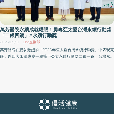
萬芳醫院永續成就耀眼！勇奪亞太暨台灣永續行動獎
「二銀四銅」#永續行動獎
2025/09/10
Uho企劃部
萬芳醫院在競爭激烈的「2025年亞太暨台灣永續行動獎」中表現亮
眼，以四大永續專案一舉摘下亞太永續行動獎二銀一銅、台灣永續
行動獎三銅，總計榮獲六項大獎。這份殊榮不僅彰顯萬芳醫院在醫
療創新與社會責任上的卓越貢獻，更樹立了亞太地區永續醫療的典
範。 知識轉譯與全人照護：引領醫療新趨勢 萬芳醫院知識轉譯中心
以「實證引領永續知識轉譯」專案，呼應聯合國永續發展目標
（SDG）第4項「優質教育」，榮獲亞太永續行動獎銀獎與台灣永續
行動獎銅獎。作為亞洲首個以臨床照護為核心的專業組織，該中心
成功將最新的科學證據轉化為實用知識，不僅舉辦逾300場期刊俱
樂部，更成功推動43項全院性實證案例，顯著提升醫療品質。其影