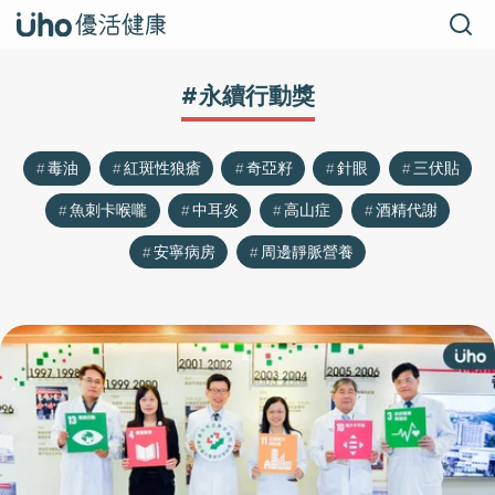
#永續行動獎
毒油
紅斑性狼瘡
奇亞籽
針眼
三伏貼
魚刺卡喉嚨
中耳炎
高山症
酒精代謝
安寧病房
周邊靜脈營養