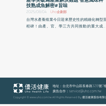
技熟成魚解密#旨味
2025/08/04
Uho企劃部
台灣水產養殖業今日迎來歷史性的精緻化轉型
程碑！由產、官、學三方共同推動的重大成
——「Hi-Q熟成魚系列」正式發表問世。此系
由深耕生態養殖的Hi-Q中華海洋生技與國立臺
海洋大學食品科學系龔瑞林教授所領導的智慧
味科技團隊攜手合作，在國家科學及技術委員
（國科會）提供兩年科研補助下誕生。團隊運
電子舌與電子鼻進行風味分析，建構熟成魚的
味大數據，Hi-Q更首度將職人級「熟成」工藝
入標準化量產流程，帶給消費者前所未有的頂
鮮味，同時也為本土養殖漁業的升級與外銷開
地址：台北市中山區長春路328號7
廣告合作：
service@uho.com.tw
嶄新商機。 科學為基石：奠基於永續的技術突破
Copyright © www.uho.com.tw All Rights Reserved By 優活健康股份有
這項創新成果，奠基於Hi-Q中華海洋生技逾二
年深耕生態永續養殖的技術基礎。Hi-Q深信，