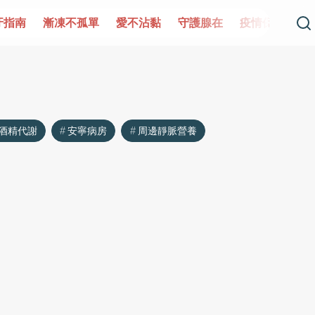
牙指南
漸凍不孤單
愛不沾黏
守護腺在
疫情保衛戰
酒精代謝
安寧病房
周邊靜脈營養