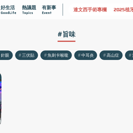
好生活
熱議題
有新事
認識攝護腺肥大
守護骨骼健康
達文西手術專欄
2025植
GoodLife
Topics
Event
#旨味
針眼
三伏貼
魚刺卡喉嚨
中耳炎
高山症