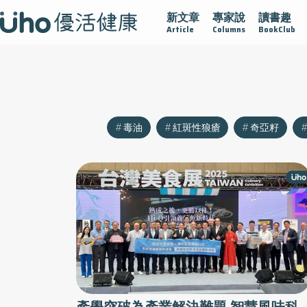
新文章
專家說
讀書趣
沾黏
守護腺在
疫情保衛戰
再生醫學
愛的未來視
Article
Columns
BookClub
毒油
紅斑性狼瘡
奇亞籽
產學突破為產業解決難題 智慧風味科