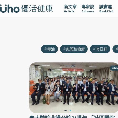
新文章
專家說
讀書趣
沾黏
守護腺在
疫情保衛戰
再生醫學
愛的未來視
Article
Columns
BookClub
毒油
紅斑性狼瘡
奇亞籽
臺大醫院北護分院21週年 「社區醫院