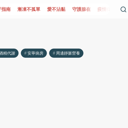
牙指南
漸凍不孤單
愛不沾黏
守護腺在
疫情保衛戰
酒精代謝
安寧病房
周邊靜脈營養