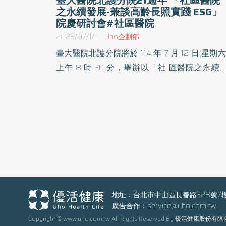
之永續發展-兼談高齡長照實踐 ESG」
院慶研討會#社區醫院
2025/07/14
Uho企劃部
臺大醫院北護分院將於 114 年 7 月 12 日(星期六
上午 8 時 30 分，舉辦以「社 區醫院之永續
展-兼談高齡長照實踐 ESG」為主題的 21 週年
慶學術研討會。 此次院慶研討會特別邀請衛生
利部醫事司劉越萍司長、衛生福利部長期照顧 
祝健芳司長、臺大醫院吳明賢院長及臺大醫療
系長官、臺北市立關渡醫院 陳亮恭院長、華碩
腦吳澤欣永續長等多位貴賓出席，共同探討社
醫院的永續發展策略，以及在高齡長照領域中
踐 ESG 永續發展目標的多元作法。 臺大醫院
護分院院長詹鼎正指出，ESG 為國際共通的永
地址：台北市中山區長春路328號7
廣告合作：
service@uho.com.tw
發展架構，涵 蓋環境保護(Environment)、社會
Copyright © www.uho.com.tw All Rights Reserved By 優活健康股份有
任(Social)、醫院治理(Governance)三大面向。 