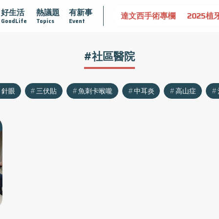
好生活
熱議題
有新事
認識攝護腺肥大
守護骨骼健康
達文西手術專欄
2025植
GoodLife
Topics
Event
#社區醫院
針眼
三伏貼
魚刺卡喉嚨
中耳炎
高山症