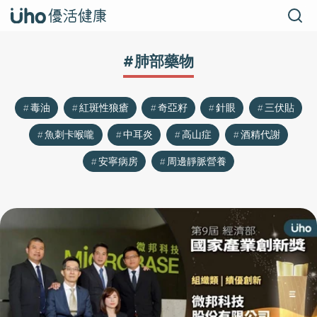
#肺部藥物
毒油
紅斑性狼瘡
奇亞籽
針眼
三伏貼
魚刺卡喉嚨
中耳炎
高山症
酒精代謝
安寧病房
周邊靜脈營養