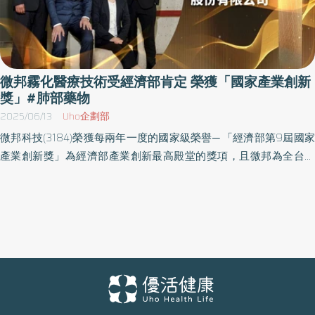
微邦霧化醫療技術受經濟部肯定 榮獲「國家產業創新
獎」#肺部藥物
2025/06/13
Uho企劃部
微邦科技(3184)榮獲每兩年一度的國家級榮譽─ 「經濟部第9屆國家
產業創新獎」為經濟部產業創新最高殿堂的獎項，且微邦為全台生
醫材化領域唯一獲選「績優創新」的中小企業，憑藉霧化醫療創
新，助國產技術提升、產業升級，從305件報名件數中脫穎而出。
微邦長期深耕電子消費性產品市場，近年扭轉產業印象，擴大肺部
藥物遞送平台醫療市場業務，並積極推展至台灣醫學中心 15年前微
邦即洞察醫療產業的高速成長潛力，將電子噴墨片的部分營收投入
醫療技術開發，憑藉強大的研發動能，在短時間成功開發醫療市
場。 「長期經營的關鍵，在於研發成本與營收成長的平衡。優質產
品不僅來自嚴格的製造生產標準，更要能在市場中站穩腳步。」微