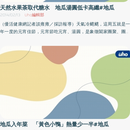
天然水果茶取代糖水 地瓜湯圓低卡高纖#地瓜
2014/02/13
Uho編輯部
（優活健康網記者談雍雍／採訪報導）天氣冷颼颼，這周五就是一
年一度的元宵佳節，元宵節吃元宵、湯圓，是象徵闔家團聚、團圓
幸福。但市售的湯圓大多屬高油高熱量的食品，當心一個元宵過完
加上過完年所累積的肥胖，體重又將再破表！元宵節傳統上都會吃
包餡湯圓來慶祝，但是隨著健康觀念進步，包餡湯圓熱量太高，而
且含有較高的油脂與糖分。趙函穎營養師也表示，一般市售湯圓熱
量不可小覷，4顆元宵的熱量大約是300多大卡，相當於一碗白飯的
熱量，所以她也提醒民眾，為了不要等到元宵節後再瘦身，元宵要
盡可能的「少油，少糖，多纖維」，才能享受美食又歡度佳節。自
製甜鹹湯圓 健康熱量低口感佳因此，趙函穎營養師也提供甜、鹹
湯圓的健康吃小撇步，讓你歡度佳節不致胖：● 甜湯圓／因市售湯圓
大多是花生或芝麻等高油高糖份內餡，想要吃的健康，營養師建議
可自製天然健康美味的湯圓，使用地瓜當內餡、因為地瓜1公克僅4
大卡，不僅熱量低，同時是低升糖食物，慢性病患也可安心食用，
地瓜入年菜 「黃色小鴨」熱量少一半#地瓜
而湯底部分可以天然水果代替砂糖的甜味，搭配如蘋果、鳳梨、橘