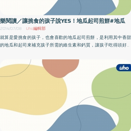
幫助。在營養師主導說明下，與家屬、照顧員的協助，只見老人家
像孩子般的洋溢著興奮搓著湯圓，有大有小，有圓有扁，住民葉阿
嬤還邊搓邊跟她的姐妹說：「搓大點，搓大點。」呂悅綾社工員表
樂閱讀／讓挑食的孩子說YES！地瓜起司煎餅#地瓜
示，藉由搓湯圓的活動，讓長輩相互交流回味以往的懷舊經驗外，
2014/07/08
Uho編輯部
也能增進工作人員間的關係與之更親近。
就算是愛挑食的孩子，也會喜歡的地瓜起司煎餅，是利用其中香甜
的地瓜和起司來補充孩子所需的維生素和鈣質，讓孩子吃得頭好壯
壯，營養滿分！材料／地瓜（中）3顆（300公克）、青椒丁2大
匙、紅甜椒丁2大匙、罐頭玉米2大匙、雞蛋1顆、牛奶1/4杯、切達
片裝起司2片、鹽1/2大匙、食用油少許。作法／1）將煮熟的地瓜去
皮後，用湯匙壓碎。2）再將地瓜泥加入青椒丁、甜椒丁、玉米粒、
切碎的起司片一同攪拌。（玉米粒要記得瀝乾！）3）等所有材料攪
拌均勻後，再加入雞蛋、牛奶、鹽攪拌。4） 最後在平底鍋裡倒入食
用油預熱，用湯匙舀起攪拌好的地瓜泥放入平底鍋裡，以中火煎至
金黃色即可。（本文作者／李惠永）（摘自／1天1道，吃出聰明腦力
餐／台灣廣廈出版）