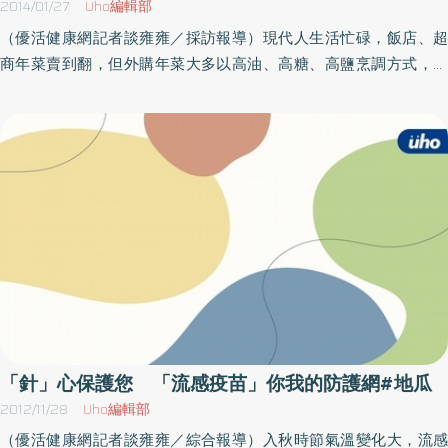
2014/01/27
Uho編輯部
子熬煮的水果茶取代以往的糖水湯底，天然蔬果入菜，營養更豐
（優活健康網記者談雍雍／採訪報導）現代人生活忙碌，飯店、超
富，也可添加白木耳，白木耳除富含纖維還可增加口感、幫助消
商年菜賣到翻，但外購年菜大多以高油、高糖、高鹽烹調方式，對
化。● 鹹湯圓／至於鹹湯圓的部分，一樣可以自己製作吃的更安心，
於民眾而言，吃了一餐下來，熱量、鹽份攝取過量，但是纖維的攝
趙函穎營養師說，鹹湯圓內餡可以使用瘦肉搭配豆腐、豆干，因為
取量卻很少。因此，今年新光醫院營養課也針對小家庭設計了一套
黃豆類食品，不僅不含膽固醇，還可使湯圓口感更佳；而湯底則應
低油高纖年菜，主要是強調年菜製作時使用低油、低鹽方式與增加
避免傳統的紅蔥頭、肉燥等高油膩湯頭，可準備昆布、香菇加入高
高纖維、多樣化的食材與有變化的點心，讓大家在享受美味之餘，
湯熬煮，最後加上青菜，如小白菜、高麗菜、茼蒿都是不錯的選
也可以吃得安心與健康。新光醫院江幸芸營養師說明，年菜選用新
擇，繼能增加膳食纖維的攝取量又可吃得更均衡。最後，趙函穎營
鮮的烏骨雞來熬湯，百菇雞湯慶團圓是用不同種類的菇類去熬煮，
養師也提醒，食用湯圓應以小碗分裝，才不會過量，而湯圓可當作
包含生香菇、杏鮑菇、金針菇等，菇類不僅含多種維生素、礦物質
一次午點或晚上點心食用，但應和飲食計畫中的主食類做代換，並
還含有調節免疫系統的多醣體，讓民眾在喝雞湯之餘還可以攝取到
搭配一個拳頭大的蔬菜水果，才能吃的健康又不變胖！
大量的纖維；但夏子雯營養師也提醒，因為湯品含高普林的菇類，
痛風患者應酌量食用，也建議怕胖的民眾可把雞皮撥掉不要吃；在
主食部分，一般民眾在過年時喜歡選擇糯米製品，較容易脹氣不舒
服，新光醫院設計的是步步糕升保健康，蒸的蘿蔔糕軟嫩的質感非
「針」心保護您 「流感疫苗」你我的防護網#地瓜
常適合一家大小享用，雖然減少用油的量，但因使用少許的櫻花蝦
2012/11/28
Uho編輯部
先爆香，讓其充滿香氣又不減美味。黃色小鴨健康上桌而一般傳統
（優活健康網記者談雍雍／綜合報導）入秋時節氣溫變化大，流感