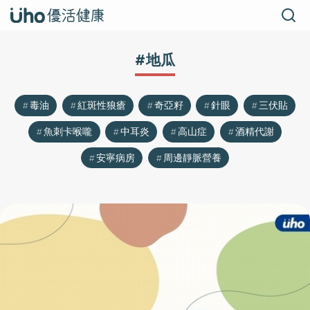
#地瓜
毒油
紅斑性狼瘡
奇亞籽
針眼
三伏貼
魚刺卡喉嚨
中耳炎
高山症
酒精代謝
安寧病房
周邊靜脈營養