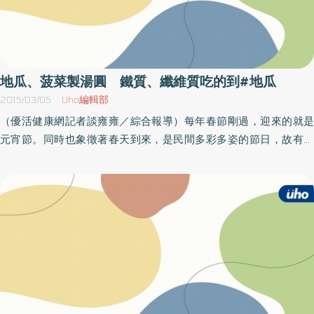
地瓜、菠菜製湯圓 鐵質、纖維質吃的到#地瓜
2015/03/05
Uho編輯部
（優活健康網記者談雍雍／綜合報導）每年春節剛過，迎來的就是
元宵節。同時也象徵著春天到來，是民間多彩多姿的節日，故有小
過年之稱。嘉義市天主教聖馬爾定醫院附設護理之家，特地舉辦搓
湯圓及彩繪燈籠DIY活動，讓長輩感受元宵節之氣氛。為了配合年節
濃厚的新年，護理之家營養師劉奕麟與李麒伶，特別準備五彩繽紛
糯米糰讓長輩動手搓湯圓。李麒伶表示，一般湯圓大多是白色紅
色，為了應景元宵的熱鬧氣氛，利用食材準備了五色喜氣的糯米
團。五彩繽紛湯圓 長者也能健康吃除了常見的白色，還有以地瓜
製的黃色、菠菜製的綠色、甜菜根製的紅色，以及芝麻製的黑色。
營養師解釋，除了視覺上的豐富感，多選用葉綠素多的蔬菜類，增
加纖維質與鐵質的攝取，而芝麻的鈣質含量高，對長輩健康也很有