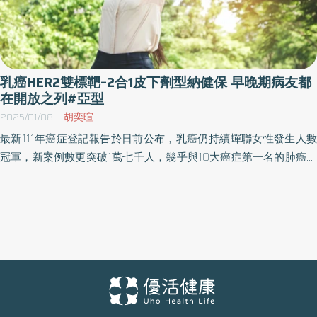
乳癌HER2雙標靶–2合1皮下劑型納健保 早晚期病友都
在開放之列#亞型
2025/01/08
胡奕暄
最新111年癌症登記報告於日前公布，乳癌仍持續蟬聯女性發生人數
冠軍，新案例數更突破1萬七千人，幾乎與10大癌症第一名的肺癌與
第二名的大腸癌並駕齊驅。國泰醫院乳房中心主任蔡明霖醫師表
示，乳癌為女性國人最常罹患的癌症，但也因為治療發展得早，現
已有多元且個人化的治療策略，預後成績不斷提升。其中，針對乳
癌中的HER2族群，治療策略已由最早的單標靶藥物，發展到後來的
雙標靶策略，近期更研發出2合1雙標靶皮下注射劑型，一舉讓病友
在療效與生活品質上都獲得提升。HER2雙標靶2合1皮下注射劑型目
前已獲健保給付，不論是早期或轉移性乳癌，只要符合條件都有機
會申請。 HER2陽性命運大翻轉！雙標靶出現提高早期病理完全反應