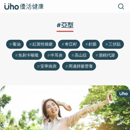
#亞型
毒油
紅斑性狼瘡
奇亞籽
針眼
三伏貼
魚刺卡喉嚨
中耳炎
高山症
酒精代謝
安寧病房
周邊靜脈營養