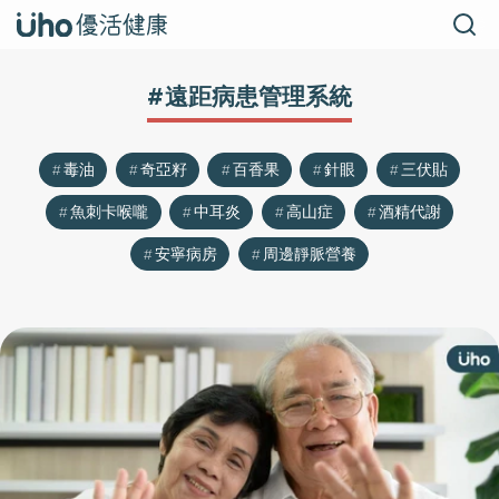
#遠距病患管理系統
毒油
奇亞籽
百香果
針眼
三伏貼
魚刺卡喉嚨
中耳炎
高山症
酒精代謝
安寧病房
周邊靜脈營養