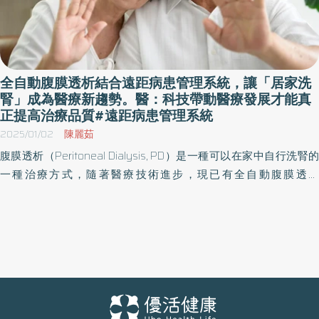
全自動腹膜透析結合遠距病患管理系統，讓「居家洗
腎」成為醫療新趨勢。醫：科技帶動醫療發展才能真
正提高治療品質#遠距病患管理系統
2025/01/02
陳麗茹
腹膜透析（Peritoneal Dialysis, PD）是一種可以在家中自行洗腎的
一種治療方式，隨著醫療技術進步，現已有全自動腹膜透析
（APD）結合遠距病患管理系統，能顯著提升腎友日常生活的自主
性與治療效果；醫師認為，全自動腹膜透析是未來洗腎的新趨勢，
透過新醫療科技的支持，建立長久的健康管理目標才是更利於腎友
的治療方針。 高雄長庚腎臟科主治醫師鄭本忠表示，傳統腹膜透析
透過腎友手動更換透析液，因換液次數較多，若白天需要外出，外
出頻繁換液對於病友較為不便，也擔心操作問題；而全自動腹膜透
析則是透過機器設定，每天只需要連接一次，簡化操作次數，多數