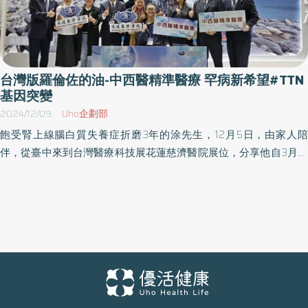
台灣版羅倫佐的油-中西醫精準醫療 罕病新希望#TTN
基因突變
2024/12/09
Uho企劃部
飽受腎上線腦白質失養症折磨3年的涂先生，12月5日，由家人陪
伴，從臺中來到台灣醫療科技展花蓮慈濟醫院展位，分享他自3月起
接受中西醫精準醫療，原本膀胱無力，排尿、排便困難，胸部以下
癱瘓的身體竟逐漸「甦醒」復原。他說「躺在床上，我已經可以像
正常人一樣，挪來移去。可以翻身，腰也更有力。連腿部的觸感、
痛感都慢慢回來了。特別是大小便也恢復正常，食欲愈來愈好。」
2024年是花蓮慈濟醫院中西醫精準醫療元年 由林欣榮院長與何宗融
副院長帶領中西醫合療團隊 整合精準醫學，不僅應用在退化性神經
疾病及癌症的治療，也應用在幫助TTN基因突變、腎上線腦白質失養
症、遺傳型普利昂疾病等罕病病友身上。12月5日下午，在台灣醫療