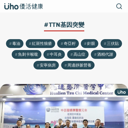
#TTN基因突變
毒油
紅斑性狼瘡
奇亞籽
針眼
三伏貼
魚刺卡喉嚨
中耳炎
高山症
酒精代謝
安寧病房
周邊靜脈營養