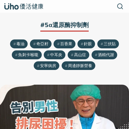
#5α還原酶抑制劑
毒油
奇亞籽
百香果
針眼
三伏貼
魚刺卡喉嚨
中耳炎
高山症
酒精代謝
安寧病房
周邊靜脈營養