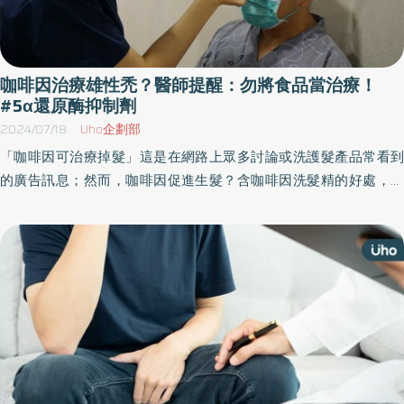
咖啡因治療雄性禿？醫師提醒：勿將食品當治療！
#5α還原酶抑制劑
2024/07/18
Uho企劃部
「咖啡因可治療掉髮」這是在網路上眾多討論或洗護髮產品常看到
的廣告訊息；然而，咖啡因促進生髮？含咖啡因洗髮精的好處，有
可能緩解落髮的狀況？根據近期德國的一篇回顧性研究(第一作者
Jörn Michael Völker為生物化學博士，註一)發現，咖啡中富含的
「咖啡因」在緩解落髮症狀方面，確實是相當具有發展潛能的一種
天然成分。然而咖啡因對頭髮有什麼影響？ 國外比較研究發現 近期
另一項印度研究(第一作者Rachita Dhurat為皮膚科醫師，註二)針對
男性雄性禿患者之不劣性試驗(noninferiority study)，比較使用六個
月含0.2%咖啡因成分的外用液體及含5%米諾地爾(minoxidil，生髮
藥物)溶液，研究對象前額及後枕部頭髮的狀況。研究結果顯示，使
用5% minoxidil溶液的組別，生長期毛髮的比例平均增加11.68%，而