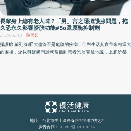
使用含有0.2%咖啡因成分外用液體的組別，生長期毛髮的比例平均
增加10.59%。由於使用minoxidil藥物可能伴隨皮膚過敏及多毛症等
副作用，根據研究結果，作者認為對患有雄性禿的男性患者而言，
長輩身上總有老人味？「男」言之隱攝護腺問題，拖
含有咖啡因的外用液體改善雄性禿的效果，應該被認為「不劣於」
久恐永久影響膀胱功能#5α還原酶抑制劑
5%的minoxidil溶液。 許多研究都認為咖啡因能夠有效改善雄性禿的
2024/02/19
陳麗茹
問題。然而，由於造成雄性禿的主要原因是基因遺傳，雄性禿患者
攝護腺(前列腺)肥大儘管不是危險的疾病，但對生活其實帶來相當大
往往需要長期、甚至是終生服用藥，咖啡因能夠達到臨床上有效改
的困擾，泌尿科醫師門診就常聽到患者愁眉苦臉地說，上廁所都尿
善雄性禿的「藥效」？ 咖啡因洗髮精有效嗎？醫師這樣說 MyHair生
不乾淨、半夜要起來好幾次，褲子上還有漏尿味道被另一半念…… 輔
髮植鬍診所/林敬恩醫師：「和許多藥物相比，咖啡因的成分單純、
仁大學附設醫院泌尿科陳怡光醫師表示，攝護腺肥大與老化、遺
天然、容易取得、不貴又相對安全，除非是過量攝取，否則很少會
傳、飲食習慣、男性荷爾蒙等因素都有關，但主要的關鍵還是在於
引起不良反應。許多研究指出，外用咖啡因製劑如洗髮精等，成分
老化，通常50歲以上男性族群會有三～四成因攝護腺肥大而有排尿
在接觸到頭皮毛囊2分鐘後(30分鐘內)就可到達深層，且經過24小時
問題，隨著年紀增長逐漸增加，60歲以上會有五～六成，90歲以上
後依然可偵測到，顯示咖啡因不僅可穿透皮膚屏障，更可快速經毛
幾乎佔了九成。 細胞組織增生導致壓迫尿道 攝護腺肥大是因為細胞
囊途徑由上往下滲透且作用持久；在持續使用3-6個月之後，可增加
增生產生壓迫尿道的情形，陳怡光醫師指出，主要表現症狀有兩大
頭髮的強韌度和粗度，並有效減少異常掉髮。」 醫師提醒：食品勿
類，第一類阻塞的症狀會有像是小便變細、中斷、分岔、殘留尿
貿然取代實證藥物 林敬恩醫師：「目前證實有效的藥物只有「5α還
等，第二種是刺激型症狀像是頻尿、憋不住尿、漏尿、夜尿等，除
地址：台北市中山區長春路328號7樓之2
原酶抑制劑」和「米諾地爾(minoxidil)」，前者可直接減少血中二氫
廣告合作：
service@uho.com.tw
了生活品質受到影響，如果長期不治療，有些藥物甚至會影響括約