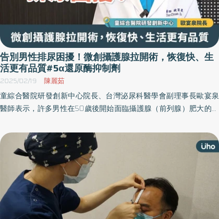
告別男性排尿困擾！微創攝護腺拉開術，恢復快、生
活更有品質#5α還原酶抑制劑
2025/02/19
陳麗茹
童綜合醫院研發創新中心院長、台灣泌尿科醫學會副理事長歐宴泉
醫師表示，許多男性在50歲後開始面臨攝護腺（前列腺）肥大的困
擾，攝護腺肥大主要是細胞增生導致，與老化、賀爾蒙變化、生長
因子及其他細胞訊號的分泌都有關，80歲以上男性中，有近8成患
有攝護腺肥大。長期不治療恐導致尿路阻塞與腎功能不全。