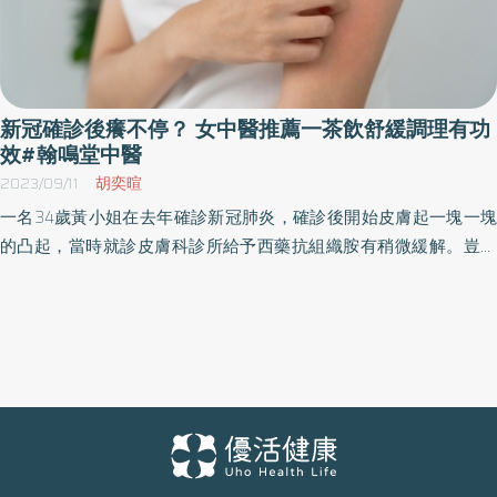
新冠確診後癢不停？ 女中醫推薦一茶飲舒緩調理有功
效#翰鳴堂中醫
2023/09/11
胡奕暄
一名34歲黃小姐在去年確診新冠肺炎，確診後開始皮膚起一塊一塊
的凸起，當時就診皮膚科診所給予西藥抗組織胺有稍微緩解。豈料
今年年初再度確診，原本稍微好轉的尋麻疹再度爆發，而西藥抗組
織胺已然完全無效。黃小姐在天氣悶熱時搔癢會更加明顯，運動流
汗後症狀也會加重。嚴重時甚至臉、四肢、軀幹皆是紅腫的團塊，
服用兩倍劑量的抗組織胺也壓不下來。 翰鳴堂中醫診所莊可鈞中醫
師表示常見的新冠後遺症如咳嗽、胸悶、疲勞、睡眠品質不佳、記
憶力喪失、味覺喪失等，因新冠病毒會侵犯人體免疫系統，若是身
體本身免疫功能較差未及時復元，則身體就會產生諸如上述症狀持
續一至兩個月不等。這時使用中藥調理介入則會幫助患者加速康