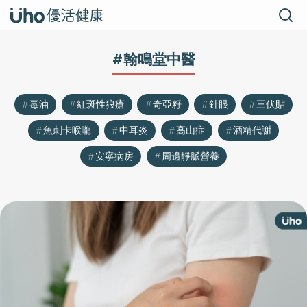
#翰鳴堂中醫
毒油
紅斑性狼瘡
奇亞籽
針眼
三伏貼
魚刺卡喉嚨
中耳炎
高山症
酒精代謝
安寧病房
周邊靜脈營養