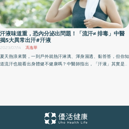
汗液味道重，恐內分泌出問題！「流汗≠ 排毒」中醫
揭5大異常出汗#汗液
2023/07/14
馮逸華
夏天熱浪來襲，一到戶外就熱汗淋漓、渾身濕透、黏答答，但你知
道流汗也能看出身體健不健康嗎？中醫師指出，「汗液」其實是中
醫用來評估一個人身體健康的重要標準。以下解答「5種出汗型
態」，以及各自代表什麼樣的身體健康狀況，此外醫師也特別提
醒，小心若常大汗淋漓如雨下，有可能不利於健康！