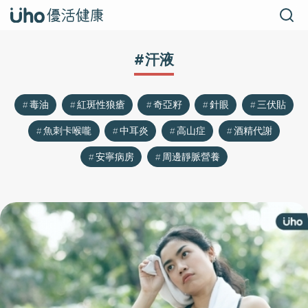
#汗液
毒油
紅斑性狼瘡
奇亞籽
針眼
三伏貼
魚刺卡喉嚨
中耳炎
高山症
酒精代謝
安寧病房
周邊靜脈營養