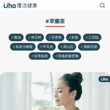
#草藥茶
毒油
奇亞籽
百香果
針眼
三伏貼
魚刺卡喉嚨
中耳炎
高山症
酒精代謝
安寧病房
周邊靜脈營養