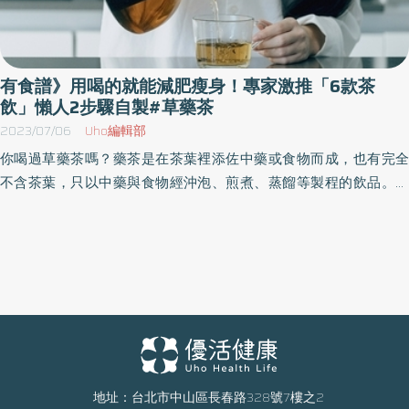
有食譜》用喝的就能減肥瘦身！專家激推「6款茶
飲」懶人2步驟自製#草藥茶
2023/07/06
Uho編輯部
你喝過草藥茶嗎？藥茶是在茶葉裡添佐中藥或食物而成，也有完全
不含茶葉，只以中藥與食物經沖泡、煎煮、蒸餾等製程的飲品。擁
有30多年研究經驗、藥物研究員蔡鳴於《中藥鋪與廚房裡的四季本
草藥茶》一書中，整理帖藥茶的製作方法、對症功效，讓讀者在家
也能方便製作、祛病養生。以下為原書摘文：
地址：台北市中山區長春路328號7樓之2