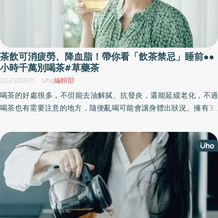
茶飲可消疲勞、降血脂！帶你看「飲茶禁忌」睡前●●
小時千萬別喝茶#草藥茶
2023/09/11
Uho編輯部
喝茶的好處很多，不但能去油解膩、抗發炎，還能延緩老化，不過
喝茶也有需要注意的地方，隨便亂喝可能會讓身體出狀況。擁有30
多年研究經驗、藥物研究員蔡鳴於《中藥鋪與廚房裡的四季本草藥
茶》一書中，整理帖藥茶的製作方法、對症功效，讓讀者在家也能
方便製作、祛病養生。以下為原書摘文：