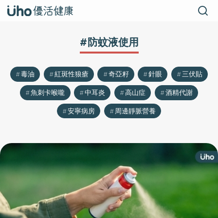
#防蚊液使用
毒油
紅斑性狼瘡
奇亞籽
針眼
三伏貼
魚刺卡喉嚨
中耳炎
高山症
酒精代謝
安寧病房
周邊靜脈營養