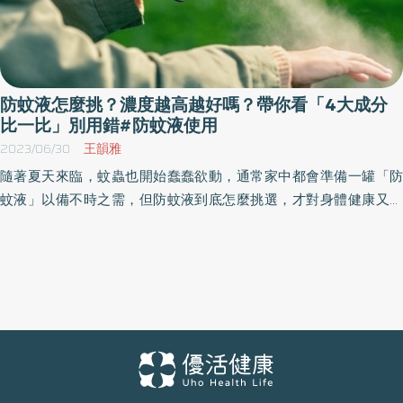
防蚊液怎麼挑？濃度越高越好嗎？帶你看「4大成分
比一比」別用錯#防蚊液使用
2023/06/30
王韻雅
隨著夏天來臨，蚊蟲也開始蠢蠢欲動，通常家中都會準備一罐「防
蚊液」以備不時之需，但防蚊液到底怎麼挑選，才對身體健康又能
有效預防蚊蟲呢？這次《優活健康網》為讀者整理了關於防蚊液推
薦、防蚊液效果、防蚊液成分、防蚊液挑選等常見問題，讓你防蚊
之餘，也能守護皮膚的健康！