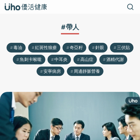
#帶人
毒油
紅斑性狼瘡
奇亞籽
針眼
三伏貼
魚刺卡喉嚨
中耳炎
高山症
酒精代謝
安寧病房
周邊靜脈營養