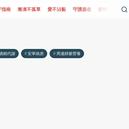
牙指南
漸凍不孤單
愛不沾黏
守護腺在
疫情保衛戰
酒精代謝
安寧病房
周邊靜脈營養