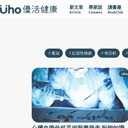
新文章
專家說
讀書趣
沾黏
守護腺在
疫情保衛戰
再生醫學
愛的未來視
Article
Columns
BookClub
毒油
紅斑性狼瘡
奇亞籽
心臟血管外科手術新書發表 盼能知識