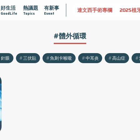
好生活
熱議題
有新事
認識攝護腺肥大
守護骨骼健康
達文西手術專欄
2025植
GoodLife
Topics
Event
#體外循環
針眼
三伏貼
魚刺卡喉嚨
中耳炎
高山症