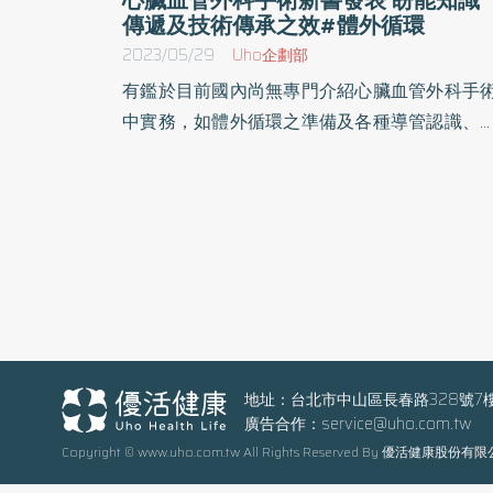
傳遞及技術傳承之效#體外循環
2023/05/29
Uho企劃部
有鑑於目前國內尚無專門介紹心臟血管外科手
中實務，如體外循環之準備及各種導管認識、
室輔助器及目前盛行之微創心血管手術、經導
主動脈瓣置換手術等之中文工具書，因此在國
部軍醫局蔡建松局長發想、指導下，由三軍總
院心臟血管外科團隊各專長手術醫師負責編寫
術內容，於各個手術步驟由專人逐一拍照，目
為使讀者大眾能藉由圖片解說一目了然，了解
術之進行步驟及注意事項。此書編寫有賴於三
總醫院心臟血管外科醫師團隊、麻醉醫師、和
術室心臟血管外科護理團隊，在繁忙的臨床工
地址：台北市中山區長春路328號7
廣告合作：
service@uho.com.tw
之餘撥空參與此嘔心瀝血之作。 具有手術實用參
Copyright © www.uho.com.tw All Rights Reserved By 優活健康股份有
考價值之工具書 書中除了開心手術外，針對國人
常見為血液透析所做的各種手術治療及人工血