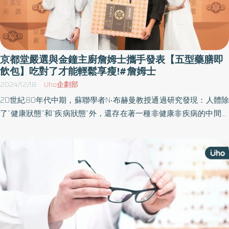
京都堂嚴選與金鐘主廚詹姆士攜手發表【五型藥膳即
飲包】吃對了才能輕鬆享瘦!#詹姆士
2024/12/18
Uho企劃部
20世紀80年代中期，蘇聯學者N‧布赫曼教授通過研究發現：人體除
了“健康狀態”和“疾病狀態”外，還存在著一種非健康非疾病的中間狀
態，特稱為“亞健康狀態”或“第三狀態”，也稱“灰色狀態”。亞健康的
發生和現代人的生活方式有密切的關係。包括水質汙染、空氣污
染、飲食失衡、作息日夜顛倒和過度的工作壓力，都會造成人體過
度負荷，而處在非健康非疾病的狀態，就是亞健康的狀態。根據統
計，亞洲國家中，確實患病者與完全健康者的比例約佔30%，剩下
高達70%的民眾，則是似病非病的「亞健康」人。這些人檢查未有
任何疾病，卻感覺身體不適，例如疲倦、情緒不穩（焦慮、易怒、
憂鬱、壓力大等）及生理失調（肥胖、營養不良、失眠、消化不