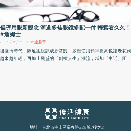
良、抵抗力差、頭暈、胸悶、掉髮、口乾舌燥、多汗）等症狀。而
其中造成現代人飲食不均衡的原因包括高熱量、速食食品、糖分攝
取過多，都有可能導致營養不良或肥胖。以及缺乏運動，由於現代
人長時間坐著辦公，缺乏足夠的運動，導致肌肉和心肺功能下降。
倡導用眼新觀念 漸進多焦眼鏡多配一付 輕鬆看久久！
必須透過改善飲食和生活習慣以適時地恢復身體的平衡。 【方便即
#詹姆士
飲，食療健康輕鬆上手】 京都堂中醫係為現代科學中醫享譽盛名的
2023/05/25
Uho企劃部
中醫權威，以五型體質為核心，專注客製化【體型管理、體質調
後疫情時代，除遠距視訊成新常態，多螢使用頻率提高也讓老花族
理】療程。歷數十多年來精準客製療效，讓患者們改善體質、成功
越來越年輕，再加上興盛的「斜槓人生」潮流，增加「中近」距離
減重，重拾自信體態與健康。為因應廣大群眾健康調理體質與減重
長時間使用的頻率，日常用眼習慣大大改變。在台深耕超過40年的
需求，京都堂綜合數十年的醫療經驗，將國人常見五種體質之成因
眼鏡通路龍頭品牌寶島眼鏡5月11日記者會提出配鏡新觀念：「多焦
與診療調理關鍵，於2023年出版《中醫五型減重》一書中提出論
多一付 輕鬆看久久」。記者會現場邀請品牌代言人黃子佼與網友公
述，出版後廣受大眾好評，並持續於誠品書店2023-2024暢銷書排
認斜槓代表人物詹姆士出席對談，實際分享面對「斜槓人生」應具
行榜第一名。也可以反映出社會大眾對於中醫調理養護的高度關注
備的配鏡新觀念及漸進多焦眼鏡配戴心得。此外，即日起到寶島眼
與重視。京都堂「五型減重」體質調理療程，從分析個人體質狀
鏡，日本NEOS漸進多焦鏡片2,980元起，無論看遠看近都能輕鬆對
態、諮詢生活作息、飲食習慣再搭配客製化藥方，從根本改變體
焦。現在下載寶島眼鏡APP第二付還現折1,000元，讓您長時間用眼
質，打造自然健康的生活模式。為持續深化五型體質調理之延伸，
更舒適透徹。 老花眼年齡再下修！漸進多焦眼鏡多配一付更符合現
並解決繁忙、高壓、飲食不正常之生活型態所造成的病徵，2024年
代斜槓多重需求 根據國健署資料，40歲以上國人有超過五成患有老
地址：台北市中山區長春路328號7樓之2