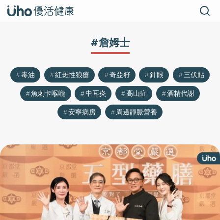
#詹姆士
毒油
紅斑性狼瘡
奇亞籽
針眼
三伏貼
魚刺卡喉嚨
中耳炎
高山症
酒精代謝
安寧病房
周邊靜脈營養