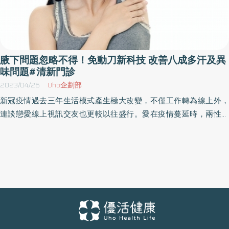
若症狀已影響心理與社交功能，即屬應被正視的醫療議題。國際研
究亦顯示，有腋下多汗困擾的青少年中，約31％出現焦慮症狀、
35%有憂鬱傾向，甚至高達75%表示腋下問題已經嚴重影響校園社
交生活。這些「看不見的壓力」，正在悄悄侵蝕青少年的社交發展
與自我認同。當青春不再純粹，醫療與社會該如何及早介入、提供
腋下問題忽略不得！免動刀新科技 改善八成多汗及異
正確支持，讓孩子不因氣味而失去自信，成為當前亟需面對的重要
味問題#清新門診
課題。 變調的青春！青少年腋下多汗與異味問題「早齡化」 市調顯
2023/04/26
Uho企劃部
示93％青少年曾受腋下困擾！家長認知落差、治療觀念待補強 林口
新冠疫情過去三年生活模式產生極大改變，不僅工作轉為線上外，
長庚醫院皮膚部黃耀立副部長表示，青少年腋下多汗與異味問題正
連談戀愛線上視訊交友也更較以往盛行。愛在疫情蔓延時，兩性之
呈現「早齡化」趨勢，最新市調顯示，高達93%的10至19歲青少年
間是否真能發展出情感，見面後愛情的考驗才真正開始。英國臨床
曾經歷腋下困擾，其中57%有異味問題、54%衣物出現濕黃污漬、
心理學家 Linda Blair指出「第一印象的建立，在於初次見面的七秒
51%自覺腋下流汗量較多，甚至44%因被察覺而刻意與他人保持距
鐘。」過去認為是視覺決定第一印象，但真是如此嗎？狐臭到底會
離，顯示其對社交與心理影響相當深遠。然而多數青少年傾向以濕
不會影響第一印象，需不需要面對？ 林口長庚醫院皮膚部黃耀立副
紙巾、香水或止汗劑等方式掩飾，面對同儕問題時更有超過九成選
部長公布最新線上市調，針對800名有約會經驗的網友，進行「兩
擇迴避或間接表達，顯示其承受高度但隱性的心理壓力。 另一方
性約會經驗─腋下多汗及異味觀念」調查顯示，假使與約會對象在網
面，相較於青少年高度的困擾感受，家長對於腋下問題亦顯示認知
路上交談經驗的好感度是滿分100分，見面後如發現他/她有狐臭的
不足。調查指出，約半數家長不了解腋下多汗或狐臭與遺傳有關，
問題，好感度竟立即驟降為51.1分落入不及格，由此可看出當第一
以及不清楚青春期大汗腺發育成熟，正是問題開始出現的關鍵時期;