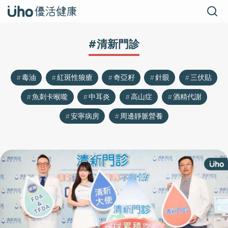
#清新門診
毒油
紅斑性狼瘡
奇亞籽
針眼
三伏貼
魚刺卡喉嚨
中耳炎
高山症
酒精代謝
安寧病房
周邊靜脈營養