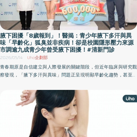
腋下困擾「8歲報到」！醫揭：青少年腋下多汗與異
味「早齡化」狐臭並非疾病！卻是校園隱形壓力來源
市調逾九成青少年曾受腋下困擾！#清新門診
2026/05/14
Uho企劃部
青春期原是自信建立與人際發展的關鍵階段，但近年臨床與研究觀
察發現，「腋下多汗與異味」問題正呈現明顯早齡化趨勢，甚至成
為影響青少年心理健康的隱形壓力來源。根據國際多汗症協會
（IHHS）資料，腋下困擾平均發生年齡已提前至約11歲，臨床上甚
至有8歲兒童因異味問題就醫；台灣皮膚科醫師臨床亦觀察到，門診
中因腋下多汗與異味求診的青少年比例已提升至約三成。 「狐臭本
身不是疾病，但當它影響孩子的心理健康、自信心與社會適應時，
就不再只是單純的氣味問題。」依世界衛生組織（WHO）對健康的
定義，健康不僅是身體無病，更包含心理與社會適應的完整狀態，