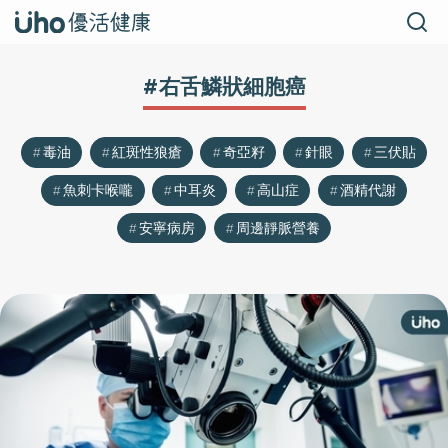
#右舌鱗狀細胞癌
毒油
紅斑性狼瘡
奇亞籽
針眼
三伏貼
魚刺卡喉嚨
中耳炎
高山症
酒精代謝
安寧病房
周邊靜脈營養