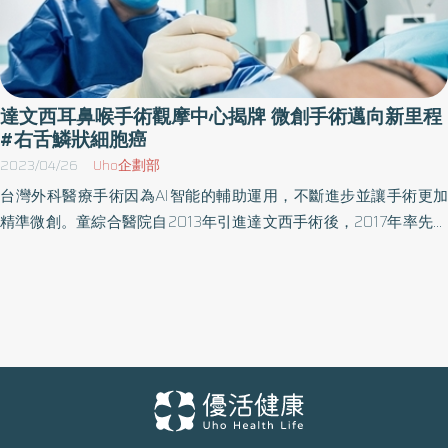
達文西耳鼻喉手術觀摩中心揭牌 微創手術邁向新里程
#右舌鱗狀細胞癌
2023/04/26
Uho企劃部
台灣外科醫療手術因為AI智能的輔助運用，不斷進步並讓手術更加
精準微創。童綜合醫院自2013年引進達文西手術後，2017年率先成
為中部區域首家使用第四代達文西機械手臂手術系統(da Vinci Xi
System)的醫院，2021年再度引進一台第四代達文西機械手臂手術
系統，也為中部唯一擁有兩台最新型達文西手術系統的醫院，提供
民眾最即時與適切的手術治療。 童綜合醫院蔡青劭副院長執行耳
鼻喉達文西手術案例達400例，累積十年純熟的手術技術獲得
Intuitive直覺股份有限公司美國總公司認可，取得耳鼻喉達文西手術
觀摩指導醫師資格，促使更多國內外醫師都能到童醫院，學習如何
運用達文西機械手臂系統進行頭頸部微創手術，讓精準微創手術更