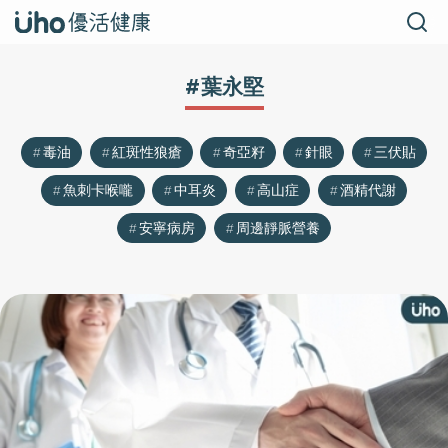
#葉永堅
毒油
紅斑性狼瘡
奇亞籽
針眼
三伏貼
魚刺卡喉嚨
中耳炎
高山症
酒精代謝
安寧病房
周邊靜脈營養