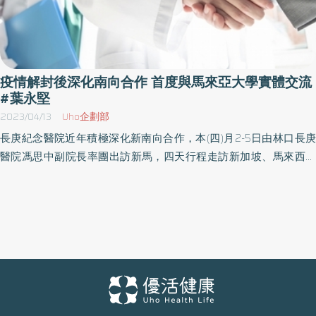
疫情解封後深化南向合作 首度與馬來亞大學實體交流
#葉永堅
2023/04/13
Uho企劃部
長庚紀念醫院近年積極深化新南向合作，本(四)月2-5日由林口長庚
醫院馮思中副院長率團出訪新馬，四天行程走訪新加坡、馬來西亞
新山與首都吉隆坡。長庚醫院此行主要成員包括整形外科羅綸洲教
授和放射腫瘤科葉永堅醫師，並邀請國際醫療服務組織Operation
Smile(微笑行動)代表隨團，藉此協助其尋找更多國際醫療援助合作
可能性。 合辦醫學研討會 首次以實體交流 此行重點行程，首三天由
長庚醫院與HMI Groups(新康集團)和Universiti Malaya(馬來亞大學)
合辦醫學研討會，自2019年長庚醫院與兩家醫療機構簽訂合作備忘
錄後，過去四年仍藉由線上方式維繫密切交流，此次係疫情解封後
首次面對面的實體交流 。 兩家皆為馬來西亞具有指標性的醫療機