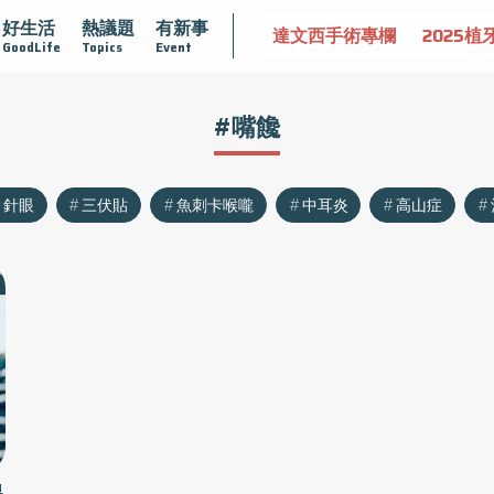
好生活
熱議題
有新事
認識攝護腺肥大
守護骨骼健康
達文西手術專欄
2025植
GoodLife
Topics
Event
#嘴饞
針眼
三伏貼
魚刺卡喉嚨
中耳炎
高山症
揭