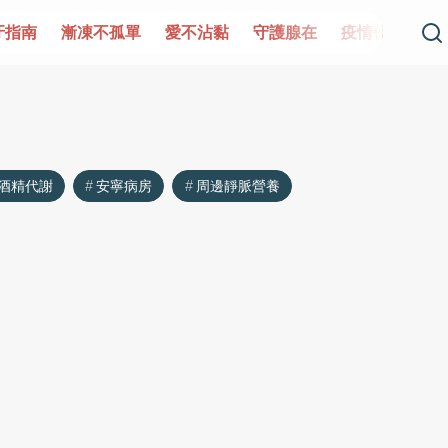
牙指南
漸凍不孤單
愛不沾黏
守護腺在
疫情保衛戰
酒精代謝
安寧病房
周邊靜脈營養