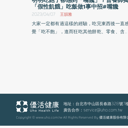
「假性飢餓」吃飯做1事中招#嘴饞
2023/04/07
王韻雅
大家一定都有過這樣的經驗，吃完東西後一直
覺「吃不飽」，進而狂吃其他餅乾、零食、含
飲料，小心這樣的狀況不是真餓，而是「假性
餓」。對此，營養師提醒，平常要養成定時吃
的習慣，不要等到餓了才去吃飯，按時定量
取、維持餐餐均衡不過飽，才能對抗假性飢餓。
地址：台北市中山區長春路328號7
廣告合作：
service@uho.com.tw
Copyright © www.uho.com.tw All Rights Reserved By 優活健康股份有