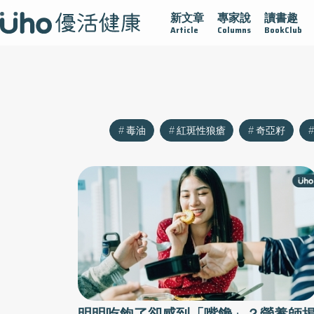
新文章
專家說
讀書趣
沾黏
守護腺在
疫情保衛戰
再生醫學
愛的未來視
Article
Columns
BookClub
毒油
紅斑性狼瘡
奇亞籽
明明吃飽了卻感到「嘴饞」？營養師