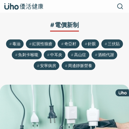
#電價新制
毒油
紅斑性狼瘡
奇亞籽
針眼
三伏貼
魚刺卡喉嚨
中耳炎
高山症
酒精代謝
安寧病房
周邊靜脈營養