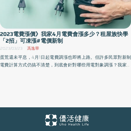
2023電費漲價》我家4月電費會漲多少？租屋族快學
「2招」可凍漲#電價新制
2023/03/23
馮逸華
蛋荒還未平息，4月1日起電費調漲也即將上路。但許多民眾對新制
電費計算方式仍搞不清楚，到底會針對哪些用電對象調漲？我家用
電量及電費查詢怎麼做？荷包又要縮水多少呢？《優活健康網》整
理以下「電費漲價QA懶人包」教你電費計算公式4張圖一次看懂，
更加碼提供民眾7招「省電小訣竅」，幫您牢牢守住荷包！