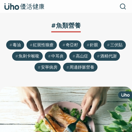
#魚類營養
毒油
紅斑性狼瘡
奇亞籽
針眼
三伏貼
魚刺卡喉嚨
中耳炎
高山症
酒精代謝
安寧病房
周邊靜脈營養