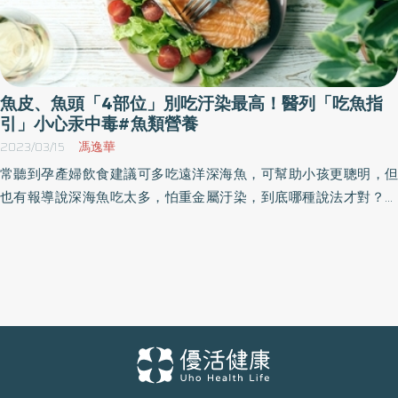
魚皮、魚頭「4部位」別吃汙染最高！醫列「吃魚指
引」小心汞中毒#魚類營養
2023/03/15
馮逸華
常聽到孕產婦飲食建議可多吃遠洋深海魚，可幫助小孩更聰明，但
也有報導說深海魚吃太多，怕重金屬汙染，到底哪種說法才對？對
此，胃腸肝膽科醫師指出，體型越大、壽命越長、位於食物鏈越頂
端的魚，含汞量越多，孕婦及小孩應多吃低汞的魚，該如何選擇？
以下提供3大正確「吃魚指引」。