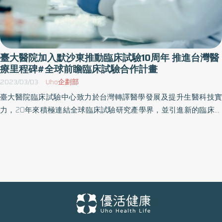
臺大醫院加入默沙東推動臨床試驗10周年 推進台灣醫
療里程碑#全球前瞻臨床試驗合作計畫
2023/03/03
Uho企劃部
臺大醫院臨床試驗中心致力於台灣轉譯醫學發展及提升生醫科技實
力，20年來積極連結全球臨床試驗研究產學界，並引進新的臨床治
療技術為病患帶來治療生機。1994年起臺大醫院即與國際卓越藥品
研發能力的美商默沙東藥廠（MSD）（下稱默沙東）進行合作，自
2012年雙方簽署合作協議（MOU）全面展開合作至今已10周年。默
沙東目前已是臺大醫院國內、外臨床試驗研究量能高居前三大合作
夥伴。2022年臺大醫院更加入默沙東全球前瞻臨床試驗合作計畫，
共同承諾將透過前瞻性的藥物研發合作計畫，持續精進藥物研發新
技術，期許在2027年前達成每年幫助百萬名民眾醫療需求的目標。
醫療突破提升台灣多科腫瘤患者整體存活率 1994年臺大醫院與默沙