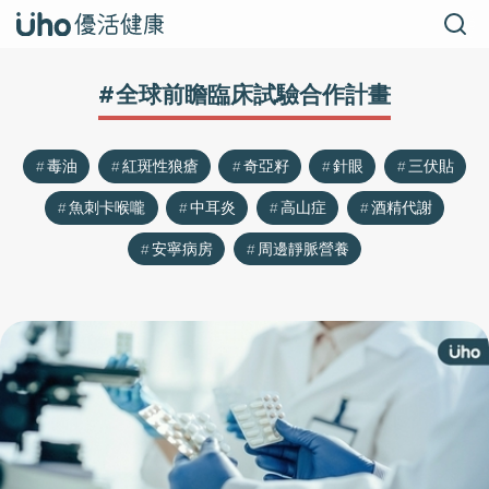
#全球前瞻臨床試驗合作計畫
毒油
紅斑性狼瘡
奇亞籽
針眼
三伏貼
魚刺卡喉嚨
中耳炎
高山症
酒精代謝
安寧病房
周邊靜脈營養