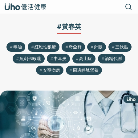
#黃春英
毒油
紅斑性狼瘡
奇亞籽
針眼
三伏貼
魚刺卡喉嚨
中耳炎
高山症
酒精代謝
安寧病房
周邊靜脈營養