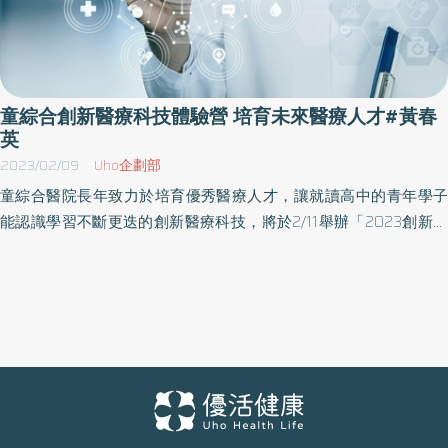
童綜合創新醫療科技體驗營 培育未來醫療人才#黃春
英
2023/02/09
Uho企劃部
童綜合醫院長年致力於培育優秀醫療人才，讓就讀高中的青年學子
能認識學習不斷更迭的創新醫療科技，將於2/11舉辦「2023創新醫
療科技體驗營」，由童綜合醫院、童傳盛文教基金會、翔谷慈善基
金會與中華民國泌尿腫瘤關懷協會共同舉辦。 創新體驗營共有12校
共襄盛舉 並提前於今天(2/8)舉行「2023創新醫療科技體驗營」啟動
典禮，邀請臺中市教育局局長蔣偉民、股長魏媵袊、台中一中校長
林隆諺、台中女中校長洪幼齡、台中二中校長許耀文、興大附中校
長陳勇延、曉明女中校長劉美嘉、明道中學校長汪大久、立人高中
校長劉坤源、清水高中校長蕭建華、清水高中鄒明浩主任、中港高
中校長簡崐鎰、龍津高中校長賴炘棠、衛道中學教務主任彭大慶、