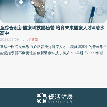
童綜合創新醫療科技體驗營 培育未來醫療人才#清水
高中
2023/02/09
Uho企劃部
童綜合醫院長年致力於培育優秀醫療人才，讓就讀高中的青年學子
能認識學習不斷更迭的創新醫療科技，將於2/11舉辦「2023創新醫
療科技體驗營」，由童綜合醫院、童傳盛文教基金會、翔谷慈善基
金會與中華民國泌尿腫瘤關懷協會共同舉辦。 創新體驗營共有12校
共襄盛舉 並提前於今天(2/8)舉行「2023創新醫療科技體驗營」啟動
典禮，邀請臺中市教育局局長蔣偉民、股長魏媵袊、台中一中校長
林隆諺、台中女中校長洪幼齡、台中二中校長許耀文、興大附中校
長陳勇延、曉明女中校長劉美嘉、明道中學校長汪大久、立人高中
校長劉坤源、清水高中校長蕭建華、清水高中鄒明浩主任、中港高
中校長簡崐鎰、龍津高中校長賴炘棠、衛道中學教務主任彭大慶、