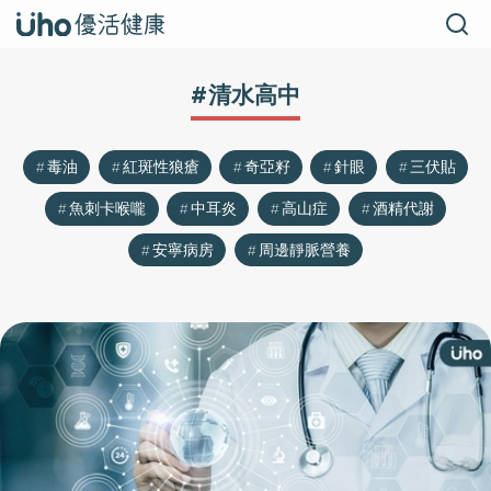
#清水高中
毒油
紅斑性狼瘡
奇亞籽
針眼
三伏貼
魚刺卡喉嚨
中耳炎
高山症
酒精代謝
安寧病房
周邊靜脈營養