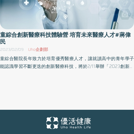
童綜合創新醫療科技體驗營 培育未來醫療人才#蔣偉
民
2023/02/09
Uho企劃部
童綜合醫院長年致力於培育優秀醫療人才，讓就讀高中的青年學子
能認識學習不斷更迭的創新醫療科技，將於2/11舉辦「2023創新醫
療科技體驗營」，由童綜合醫院、童傳盛文教基金會、翔谷慈善基
金會與中華民國泌尿腫瘤關懷協會共同舉辦。 創新體驗營共有12校
共襄盛舉 並提前於今天(2/8)舉行「2023創新醫療科技體驗營」啟動
典禮，邀請臺中市教育局局長蔣偉民、股長魏媵袊、台中一中校長
林隆諺、台中女中校長洪幼齡、台中二中校長許耀文、興大附中校
長陳勇延、曉明女中校長劉美嘉、明道中學校長汪大久、立人高中
校長劉坤源、清水高中校長蕭建華、清水高中鄒明浩主任、中港高
中校長簡崐鎰、龍津高中校長賴炘棠、衛道中學教務主任彭大慶、