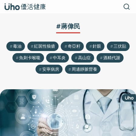
#蔣偉民
毒油
紅斑性狼瘡
奇亞籽
針眼
三伏貼
魚刺卡喉嚨
中耳炎
高山症
酒精代謝
安寧病房
周邊靜脈營養