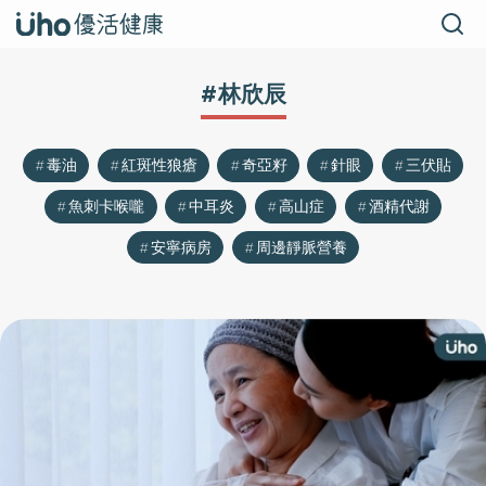
#林欣辰
毒油
紅斑性狼瘡
奇亞籽
針眼
三伏貼
魚刺卡喉嚨
中耳炎
高山症
酒精代謝
安寧病房
周邊靜脈營養