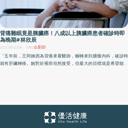
背痛難眠竟是胰臟癌！八成以上胰臟癌患者確診時即
為晚期#林欣辰
2023/02/04
Uho企劃部
「五年前，王阿姨因為背痛來看醫師，輾轉來到腫瘤內科，確診時
就有肝臟轉移。她對於罹癌坦然接受，但最大的目標就是希望能看
到小兒子成家立業；為兼顧療效及生活品質，接受組合化療，讓她
成功在三年後參與小兒子的結婚典禮……」臺中榮總醫院血液腫瘤科
林欣辰醫師娓娓道來。 臺中榮總院長陳適安說明，胰臟癌治療照護
包含手術、化學治療、放射治療、疼痛管理和營養支持，臺中榮民
總醫院於 2015 年 7 月成立胰臟癌團隊，納入多專科團隊照護，致力
提升病友的診療照護品質。同時，臺中榮民總醫院亦不斷精進胰臟
癌的治療與照護，在多專科整合照護的基礎下，陳適安院長指示應
該依據每位病友的診斷期別、生理狀況，訂定治療計劃，透過手