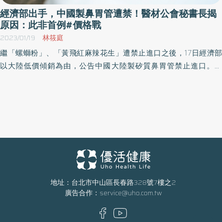
經濟部出手，中國製鼻胃管遭禁！醫材公會秘書長揭
原因：此非首例#價格戰
2023/01/19
林筱庭
​​繼「螺螄粉」、「黃飛紅麻辣花生」遭禁止進口之後，17日經濟部
以大陸低價傾銷為由，公告中國大陸製矽質鼻胃管禁止進口。對
此，台灣醫療暨生技器材工業同業公會（簡稱醫材公會）秘書長譚
卓然表示，中國製鼻胃管進口價值與台灣製相同產品價差近3成，國
內業者幾乎無法競爭，才會向經濟部貿易局建議禁止輸入。
地址：台北市中山區長春路328號7樓之2
廣告合作：
service@uho.com.tw