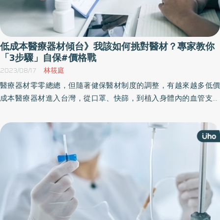
低成本醫療器材傾台》我該如何挑對醫材？專家教你
「3步驟」自保#價格戰
2023/08/17
林筱庭
醫療器材零零總總，但隨著健保醫材制度的調整，有越來越多低價
成本醫療器材進入台灣，從口罩、快篩，到植入身體內的血管支架
和人工關節，甚至是監測血糖、體溫的計量儀器，或是輔助行走的
輪椅⋯等。當你就診時，你知道這些醫材的詳細內容及差異是什麼
嗎？又，該怎麼挑選才對自己最有保障呢？《優活健康網》一一解
析給你聽。