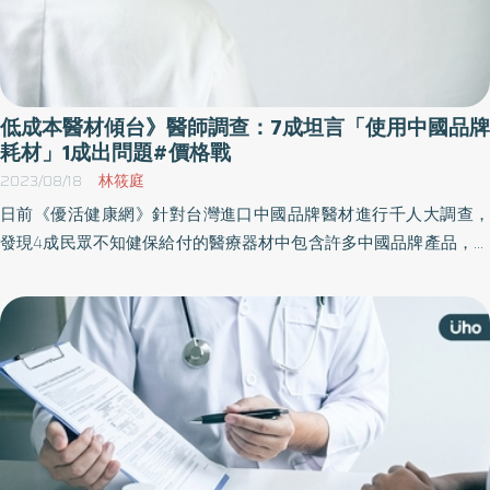
低成本醫材傾台》醫師調查：7成坦言「使用中國品牌
耗材」1成出問題#價格戰
2023/08/18
林筱庭
日前《優活健康網》針對台灣進口中國品牌醫材進行千人大調查，
發現4成民眾不知健保給付的醫療器材中包含許多中國品牌產品，當
進一步詢問，「面對醫療選擇時，如果知道是中國品牌的醫療器
材，使用時你是否會感到擔憂？」則有高達8成民眾表達擔憂。為
此，《優活健康網》再度進行一份「全台各大醫院外科醫師匿名調
查」，希望能一窺醫療現場實際情形。