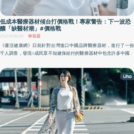
低成本醫療器材傾台打價格戰！專家警告：下一波恐
釀「缺醫材潮」#價格戰
2023/06/28
林筱庭
《優活健康網》日前針對台灣進口中國品牌醫療器材，進行了一份
千人調查，發現4成民眾不知健保給付的醫療器材中包含許多中國品
牌產品，又進一步詢問，「面對醫療選擇時，如果知道是中國品牌
的醫療器材，使用時你是否會感到擔憂？」則有高達8成民眾表達擔
憂。為此，《優活健康網》特地專訪前健保署醫審及藥材組科長、
台北市立聯合醫院資材中心主任郭垂文，請他分享看法。