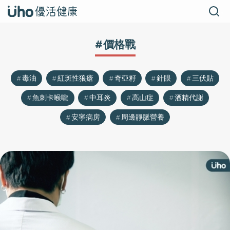
#價格戰
毒油
紅斑性狼瘡
奇亞籽
針眼
三伏貼
魚刺卡喉嚨
中耳炎
高山症
酒精代謝
安寧病房
周邊靜脈營養