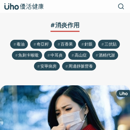
#消炎作用
毒油
奇亞籽
百香果
針眼
三伏貼
魚刺卡喉嚨
中耳炎
高山症
酒精代謝
安寧病房
周邊靜脈營養