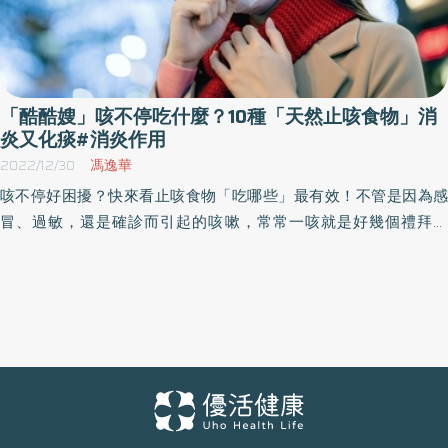
「酷酷嫂」咳不停吃什麼？10種「天然止咳食物」消
炎又化痰#消炎作用
2022/12/30
馮逸華
咳不停好困擾？快來看止咳食物「吃哪些」最有效！不管是因為感
冒、過敏，還是確診而引起的咳嗽，常常一咳就是好幾個禮拜不
停，不僅十分惱人，更嚴重影響生活作息，但治療方式除了常見的
喉糖、羅漢果以外，其實還有不少天然食材，對於保養喉嚨以及止
咳都具有良好功效。