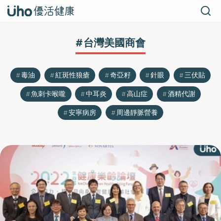
#台灣美國商會
毒油
紅斑性狼瘡
奇亞籽
針眼
三伏貼
魚刺卡喉嚨
中耳炎
高山症
酒精代謝
安寧病房
周邊靜脈營養