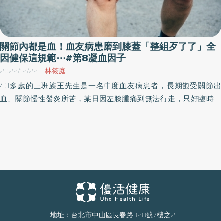
關節內都是血！血友病患磨到膝蓋「整組歹了了」全
因健保這規範⋯#第8凝血因子
2022/12/22
林筱庭
40多歲的上班族王先生是一名中度血友病患者，長期飽受關節出
血、關節慢性發炎所苦，某日因左膝腫痛到無法行走，只好臨時請
假就醫，醫師在X光檢查時發現關節腔內滿是血水，經施打凝血因子
並將血水抽出後症狀才趨緩，因出血次數頻繁，最終他關節磨損嚴
重，只好接受關節置換手術。
地址：台北市中山區長春路328號7樓之2