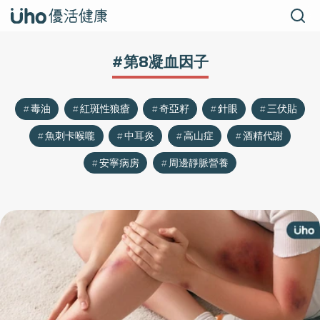
#第8凝血因子
毒油
紅斑性狼瘡
奇亞籽
針眼
三伏貼
魚刺卡喉嚨
中耳炎
高山症
酒精代謝
安寧病房
周邊靜脈營養