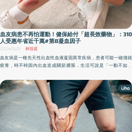
血友病患不再怕運動！健保給付「超長效藥物」：310
人受惠年省近千萬#第8凝血因子
2024/10/21
林筱庭
血友病是一種先天性出血性血液凝固異常疾病，患者可能一碰撞就
瘀青，時不時因內出血造成關節腫脹，生活可說是「一動不如一
靜」。如此被禁錮的人生，如今隨新藥問世獲得改善。醫師表示，
醫療日益進步，現在血友病病友接受預防性治療後，不僅日常生活
可與一般人無異，甚至有機會能達到近乎正常人的凝血因子濃度，
從事高強度運動再也不是夢想。