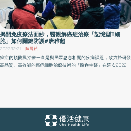
助癌友把握黃金關鍵、控制癌症提早佈局，落實企業 ESG 永續發
展。 路迦目前全力衝刺「LuLym-T」細胞治療事業持續放大，除了
依照《特管辦法》與數家醫院合作 細胞治療施行「自體免疫細胞
（CIK）」治療「第一至第三期實體癌，經標準治療無效」或「實體
癌 第四期」之細胞治療技術施行計畫，涵蓋已通過之合作醫院包共
揭開免疫療法面紗，醫親解癌症治療「記憶型T細
達 6 所，近一年多來，累計目前個 案治療數已達 35 人次，不僅如
胞」如何關鍵防護#唐稚超
此，路迦今年 10 月更與涵蓋特管法已通過之合作醫院之一的台北榮
2022/12/21
陳麗茹
民總醫院簽定 1,890 萬之特管法的開口契約，為期 2 年，可見路迦
癌症的預防與治療一直是與民眾息息相關的疾病課題，致力於研發
「LuLym-T」細胞治療成績備受肯 定。 不僅如此，憑藉路迦擁有多
高品質、高效能的癌症細胞治療技術的「路迦生醫」在這次2022年
年各種癌別之臨床豐富實務經驗，累積的臨床數據更打造路迦成為
「醫療科技展-預防癌症與預防復發的黃金策略」專題演講中，透過
細胞治療智庫，加上 2022 年四月路迦自設的細胞製備場所早已獲得
與醫師共同探討癌症最新治療趨勢，期許提供癌症病人最佳治療與
衛福部認可，認證符合人體細胞 組織優良操作規範，來確保細胞培
生活品質。 輔大醫院乳房外科林水龍主治醫師在專題演講中表示，
養製程嚴謹、層層把關，讓路迦不僅於近期順利取得台灣經濟部 醫
台灣的大腸癌、肝癌、肺癌、乳癌發生率都相當高，傳統癌症以化
藥研發服務公司之核可，列入其符合公告名單，亦在 2023 國際專
療為主，但由於會殺死全身細胞容易導致併發症，後來也有標靶治
業期刊 Life Science Review 獲亞 洲前 10 大臨床實驗公司之認可。
療，較能針對疾病鎖定治療，但時間久還是有抗藥性問題。 隨著醫
Life Science Review 為專注於生命科學產業的美國商業和技術雜
學進步，這幾年也開始慢慢發展到免疫療法。近期民眾常問到的就
誌，發表的文章涵蓋科學、技術和解決方案、生物學等領域的進
是有一種免疫檢查點抑制劑（PD-1／PD-L1）藥物是如何治療？林水
展。本次獲奬，是該專業雜誌組成 調查團隊，先經由醫生、專家組