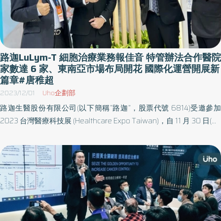
路迦LuLym-T 細胞治療業務報佳音 特管辦法合作醫院
家數達 6 家、東南亞市場布局開花 國際化運營開展新
篇章#唐稚超
2023/12/01
Uho企劃部
路迦生醫股份有限公司(以下簡稱”路迦”，股票代號 6814)受邀參加
2023 台灣醫療科技展 (Healthcare Expo Taiwan)，自 11 月 30 日(四)
至 12 月 3 日(日)為期 4 天於台北南港展覽館一館(攤位號 碼 1 樓-I116)
盛大舉辦，路迦表示，公司以大規模參展於全齡健康展區，與智慧
健康、預防醫學、無 齡長照產業齊聚，大秀全台唯一具有國際藥證
且適用於實體癌症應用的免疫「LuLym-T 細胞治療技 術」，現場除
安排臨床醫學專家現場提供免費癌症諮詢服務外，亦於 12/1(五)及
12/2(六)下午兩點規 劃兩場健康講座，期許透過醫學技術與細胞科學
等正確知識的教育宣導，倡議提升全民健康適能， 有助路迦持續協