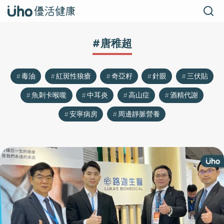
#唐稚超
毒油
紅斑性狼瘡
奇亞籽
針眼
三伏貼
魚刺卡喉嚨
中耳炎
高山症
酒精代謝
安寧病房
周邊靜脈營養