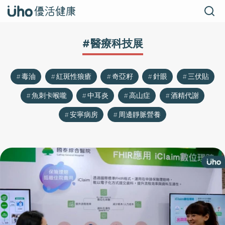
#醫療科技展
毒油
紅斑性狼瘡
奇亞籽
針眼
三伏貼
魚刺卡喉嚨
中耳炎
高山症
酒精代謝
安寧病房
周邊靜脈營養