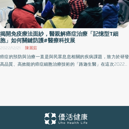
供早期醫療介入。汐止國泰綜合醫院醫療團隊認知資源的有限性，
擇定等待時間最久，且與障礙最容易延續至學齡的語言治療，推動
「智慧篩檢，語言早療綠燈暢行」專案，讓醫療專業進入校園、擴
大篩檢場域，成功結合11個幼兒園，每位個案10分鐘內完成篩檢。篩
檢活動中找出69名遲緩兒童，並藉由院內建立的「早療綠色通
揭開免疫療法面紗，醫親解癌症治療「記憶型T細
道」，個案於1個月內取得醫療診斷報告和語言評估報告書，縮短
胞」如何關鍵防護#醫療科技展
80%等待排檢評估時間，同時提高家長知能，推行「以家庭為核
2022/12/21
陳麗茹
心」的早療理念，連結教育醫療雙專業團隊，把握早療黃金時期。
癌症的預防與治療一直是與民眾息息相關的疾病課題，致力於研發
團隊更以此專案榮獲2024年台灣永續行動獎金獎及國家醫療品質獎
高品質、高效能的癌症細胞治療技術的「路迦生醫」在這次2022年
（NHQA）智慧醫療類標章和創意獎。 此外，考量現代人飲食習
「醫療科技展-預防癌症與預防復發的黃金策略」專題演講中，透過
慣、生活壓力和遺傳因素，在在增加血管病變風險，如主動脈擴張
與醫師共同探討癌症最新治療趨勢，期許提供癌症病人最佳治療與
進而造成動脈瘤及主動脈剝離，可能因延誤診斷而致命。且主動脈
生活品質。 輔大醫院乳房外科林水龍主治醫師在專題演講中表示，
擴張也可能引起主動脈瓣膜閉鎖不全，增加心臟負荷，引發舒張壓
台灣的大腸癌、肝癌、肺癌、乳癌發生率都相當高，傳統癌症以化
下降及慢性心臟衰竭，國泰綜合醫院創新開發「主動脈AI篩檢及通
療為主，但由於會殺死全身細胞容易導致併發症，後來也有標靶治
報系統」，民眾完成檢查後50秒內即可產出測量結果，系統採用智
療，較能針對疾病鎖定治療，但時間久還是有抗藥性問題。 隨著醫
能燈號警示，一旦發現異常，將立即通知放射線科醫師優先判讀，
學進步，這幾年也開始慢慢發展到免疫療法。近期民眾常問到的就
確保及時診治，有效降低主動脈剝離及動脈瘤破裂致命風險，造福
是有一種免疫檢查點抑制劑（PD-1／PD-L1）藥物是如何治療？林水
病人。 以往民眾住院、手術等醫療險的保險理賠，多為出院繳款後