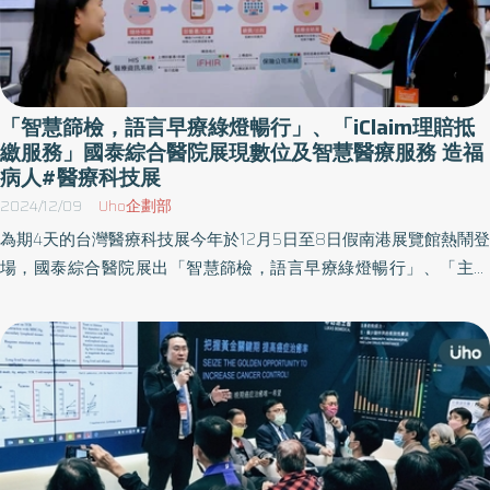
「智慧篩檢，語言早療綠燈暢行」、「iClaim理賠抵
繳服務」國泰綜合醫院展現數位及智慧醫療服務 造福
病人#醫療科技展
2024/12/09
Uho企劃部
為期4天的台灣醫療科技展今年於12月5日至8日假南港展覽館熱鬧登
場，國泰綜合醫院展出「智慧篩檢，語言早療綠燈暢行」、「主動
脈AI篩檢及通報系統」、「iClaim理賠抵繳服務」等多項數位與智慧
醫療服務，結合國泰人壽、國泰健康管理參展主題，充分展現運用
智慧科技導入相關服務應用，優化流程及精進醫療品質，成果廣受
各界肯定與好評。 學前兒童約有8%-9%被診斷為語音異常，其中
50-75%的孩童同時伴隨語言發展遲緩，研究亦發現如遲緩未能即早
介入，後續有高風險會演變成學習障礙 衛福部今年7月針對未滿7歲
兒童新增6次兒童發展篩檢服務，即盼能及早發掘疑似遲緩孩童並提