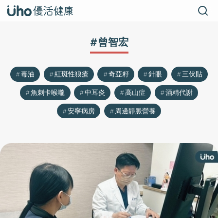
#曾智宏
毒油
紅斑性狼瘡
奇亞籽
針眼
三伏貼
魚刺卡喉嚨
中耳炎
高山症
酒精代謝
安寧病房
周邊靜脈營養