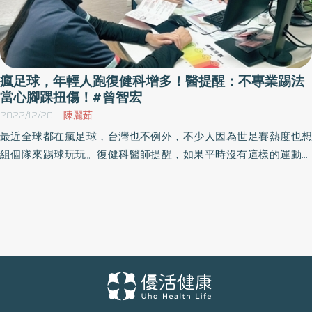
瘋足球，年輕人跑復健科增多！醫提醒：不專業踢法
當心腳踝扭傷！#曾智宏
2022/12/20
陳麗茹
最近全球都在瘋足球，台灣也不例外，不少人因為世足賽熱度也想
組個隊來踢球玩玩。復健科醫師提醒，如果平時沒有這樣的運動習
慣，千萬不要一時心血來潮說踢球就踢球，不然很容易造成運動傷
害，嚴重還可能造成嚴重腳踝扭傷。 宏懿復健科診所醫師曾智宏表
示，儘管台灣人較少踢足球，事實上足球因為跑步動作與碰撞，一
旦受傷下肢所佔的比例高達60～80％。受傷的部位有大小腿肌肉，
或者是膝蓋、腳踝關節等，常見因為跑步加速不慎而造成嚴重腳踝
扭傷的事件。 年輕人愛運動求診者變多 曾智宏醫師說明，尤其是
踢球的動作如果不正確或者是沒穿好運動鞋，非常容易造成外側腳
踝韌帶拉扯受傷，或者是跑步時需閃躲轉向或跳躍，腳踝受傷的風