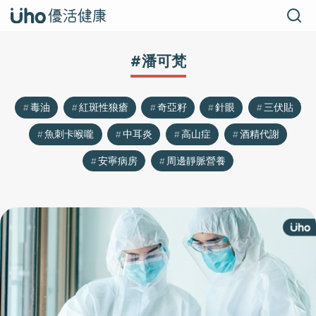
#潘可梵
毒油
紅斑性狼瘡
奇亞籽
針眼
三伏貼
魚刺卡喉嚨
中耳炎
高山症
酒精代謝
安寧病房
周邊靜脈營養