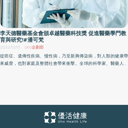
李天德醫藥基金會頒卓越醫藥科技獎 促進醫藥學門教
育與研究!#潘可梵
2022/12/15
Uho企劃部
從癌症、遺傳性疾病、慢性病，乃至新興傳染病，對人類的健康帶
來威脅，也對家庭及整體社會帶來衝擊。全球的科學家、醫藥人員
及生技產業，不斷推動著醫藥研究與科技發展，期能有效面對各類
疾病所帶來的挑戰。尤其，近三年COVID-19疫情，不僅加速了醫藥
科技的發展，也讓各國更重視其醫藥研發能量。如何持續厚植國內
的研發能量、培育醫藥科技人才的發展，一直是永信李天德醫藥基
金會關注的議題。永信集團創辦人 李天德榮譽博士以促進醫藥相關
學門之教育與研究為宗旨，於2004年成立永信李天德醫藥基金會；
自2005年起舉辦永信李天德醫藥科技獎的選拔，今年已邁入第十八
屆。 本屆「永信李天德醫藥科技獎」，延續優良傳統，經初、複審