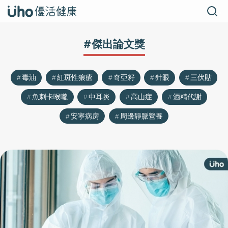
#傑出論文獎
毒油
紅斑性狼瘡
奇亞籽
針眼
三伏貼
魚刺卡喉嚨
中耳炎
高山症
酒精代謝
安寧病房
周邊靜脈營養