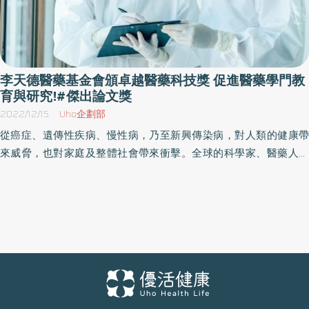
李天德醫藥基金會頒卓越醫藥科技獎 促進醫藥學門教
育與研究!#傑出論文獎
2022/12/15
Uho企劃部
從癌症、遺傳性疾病、慢性病，乃至新興傳染病，對人類的健康帶
來威脅，也對家庭及整體社會帶來衝擊。全球的科學家、醫藥人員
及生技產業，不斷推動著醫藥研究與科技發展，期能有效面對各類
疾病所帶來的挑戰。尤其，近三年COVID-19疫情，不僅加速了醫藥
科技的發展，也讓各國更重視其醫藥研發能量。如何持續厚植國內
的研發能量、培育醫藥科技人才的發展，一直是永信李天德醫藥基
金會關注的議題。永信集團創辦人 李天德榮譽博士以促進醫藥相關
學門之教育與研究為宗旨，於2004年成立永信李天德醫藥基金會；
自2005年起舉辦永信李天德醫藥科技獎的選拔，今年已邁入第十八
屆。 本屆「永信李天德醫藥科技獎」，延續優良傳統，經初、複審