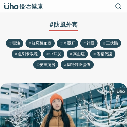
#防風外套
毒油
紅斑性狼瘡
奇亞籽
針眼
三伏貼
魚刺卡喉嚨
中耳炎
高山症
酒精代謝
安寧病房
周邊靜脈營養