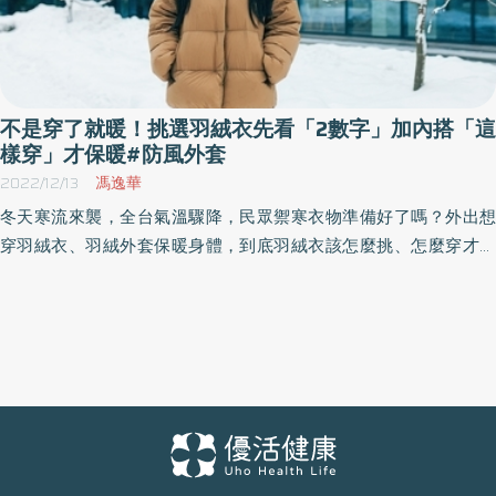
不是穿了就暖！挑選羽絨衣先看「2數字」加內搭「這
樣穿」才保暖#防風外套
2022/12/13
馮逸華
冬天寒流來襲，全台氣溫驟降，民眾禦寒衣物準備好了嗎？外出想
穿羽絨衣、羽絨外套保暖身體，到底羽絨衣該怎麼挑、怎麼穿才最
保暖？羽絨衣又要怎麼清洗才不會洗壞？《優活健康網》幫您整理
好冬季禦寒最佳神器「羽絨衣10大QA」揭密正確挑選及保養方式！